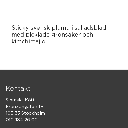
Sticky svensk pluma i salladsblad
med picklade grönsaker och
kimchimajjo
Kontakt
Svenskt Kött
Franzéngatan 1B
105 33 Stockholm
010-184 26 00