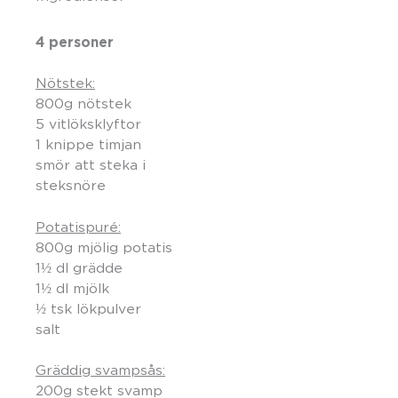
4 personer
Nötstek:
800g nötstek
5 vitlöksklyftor
1 knippe timjan
smör att steka i
steksnöre
Potatispuré:
800g mjölig potatis
1½ dl grädde
1½ dl mjölk
½ tsk lökpulver
salt
Gräddig svampsås:
200g stekt svamp