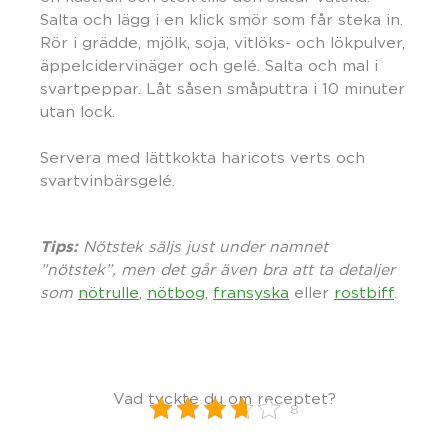
Salta och lägg i en klick smör som får steka in.
Rör i grädde, mjölk, soja, vitlöks- och lökpulver,
äppelcidervinäger och gelé. Salta och mal i
svartpeppar. Låt såsen småputtra i 10 minuter
utan lock.
Servera med lättkokta haricots verts och
svartvinbärsgelé.
Tips:
Nötstek säljs just under namnet
”nötstek”, men det går även bra att ta detaljer
som
nötrulle
,
nötbog
,
fransyska
eller
rostbiff
.
Vad tyckte du om receptet?
8