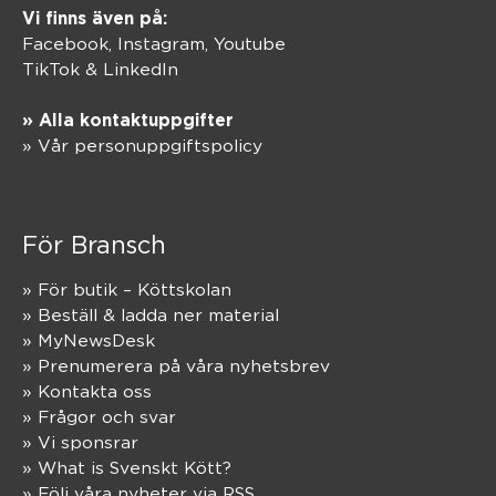
Vi finns även på:
Facebook,
Instagram
,
Youtube
TikTok
&
LinkedIn
» Alla kontaktuppgifter
» Vår personuppgiftspolicy
För Bransch
» För butik – Köttskolan
» Beställ & ladda ner material
» MyNewsDesk
» Prenumerera på våra nyhetsbrev
» Kontakta oss
» Frågor och svar
» Vi sponsrar
» What is Svenskt Kött?
» Följ våra nyheter via RSS