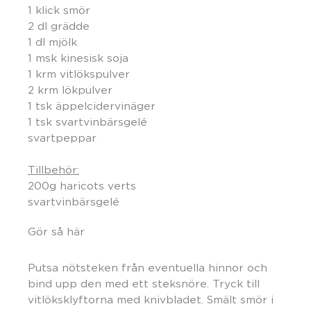
1 klick smör
2 dl grädde
1 dl mjölk
1 msk kinesisk soja
1 krm vitlökspulver
2 krm lökpulver
1 tsk äppelcidervinäger
1 tsk svartvinbärsgelé
svartpeppar
Tillbehör:
200g haricots verts
svartvinbärsgelé
Gör så här
Putsa nötsteken från eventuella hinnor och
bind upp den med ett steksnöre. Tryck till
vitlöksklyftorna med knivbladet. Smält smör i