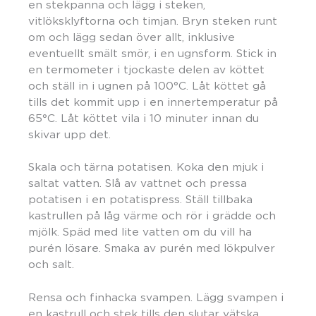
en stekpanna och lägg i steken,
vitlöksklyftorna och timjan. Bryn steken runt
om och lägg sedan över allt, inklusive
eventuellt smält smör, i en ugnsform. Stick in
en termometer i tjockaste delen av köttet
och ställ in i ugnen på 100°C. Låt köttet gå
tills det kommit upp i en innertemperatur på
65°C. Låt köttet vila i 10 minuter innan du
skivar upp det.
Skala och tärna potatisen. Koka den mjuk i
saltat vatten. Slå av vattnet och pressa
potatisen i en potatispress. Ställ tillbaka
kastrullen på låg värme och rör i grädde och
mjölk. Späd med lite vatten om du vill ha
purén lösare. Smaka av purén med lökpulver
och salt.
Rensa och finhacka svampen. Lägg svampen i
en kastrull och stek tills den slutar vätska.