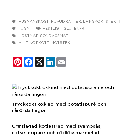
HUSMANSKOST
,
HUVUDRÄTTER
,
LÅNGKOK
,
STEK
I UGN
FESTLIGT
,
GLUTENFRITT
HÖSTMAT
,
SÖNDAGSMAT
ALLT NÖTKÖTT
,
NÖTSTEK
Pinterest
Facebook
X
LinkedIn
Email
Tryckkokt oxkind med potatispuré och
rårörda lingon
Ugnslagad kotlettrad med svampsås,
rotselleripuré och rödlöksmarmelad