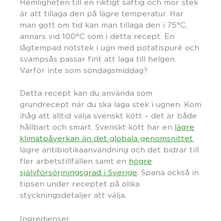
Hemligheten till en riktigt saftig och mör stek
är att tillaga den på lägre temperatur. Har
man gott om tid kan man tillaga den i 75°C,
annars vid 100°C som i detta recept. En
lågtempad nötstek i ugn med potatispuré och
svampsås passar fint att laga till helgen.
Varför inte som söndagsmiddag?
Detta recept kan du använda som
grundrecept när du ska laga stek i ugnen. Kom
ihåg att alltid välja svenskt kött – det är både
hållbart och smart. Svenskt kött har en
lägre
klimatpåverkan än det globala genomsnittet
,
lägre antibiotikaanvändning och det bidrar till
fler arbetstillfällen samt en
högre
självförsörjningsgrad i Sverige
. Spana också in
tipsen under receptet på olika
styckningsdetaljer att välja.
Ingredienser