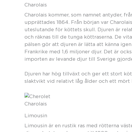
Charolais
Charolais kommer, som namnet antyder, frå
upprättades 1864. Från början var Charolai
uteslutande för köttets skull. Djuren är re
och räknas till de tunga köttraserna. De vit
pälsen gör att djuren är lätta att känna igen.
Frankrike med 1,6 miljoner djur. Det är ocks
importen av levande djur till Sverige gjord
Djuren har hög tillväxt och ger ett stort k
slaktvikt vid relativt låg ålder och ett mört
Charolais
Limousin
Limousin är en rustik ras med rötterna väst