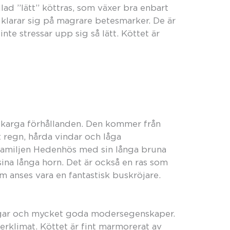
lad ”lätt” köttras, som växer bra enbart
klarar sig på magrare betesmarker. De är
te stressar upp sig så lätt. Köttet är
h karga förhållanden. Den kommer från
 regn, hårda vindar och låga
familjen Hedenhös med sin långa bruna
ina långa horn. Det är också en ras som
m anses vara en fantastisk buskröjare.
ningar och mycket goda modersegenskaper.
terklimat. Köttet är fint marmorerat av