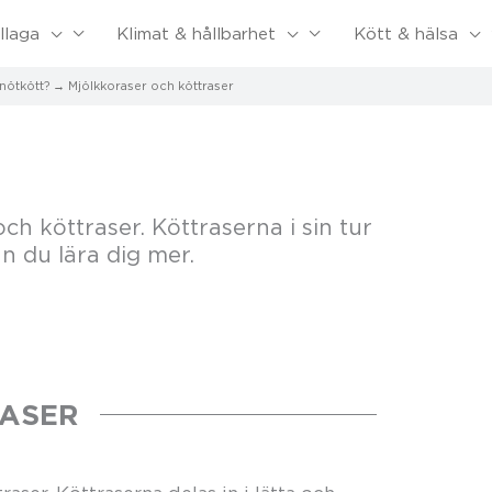
llaga
Klimat & hållbarhet
Kött & hälsa
 nötkött?
Mjölkkoraser och köttraser
ch köttraser. Köttraserna i sin tur
an du lära dig mer.
ASER