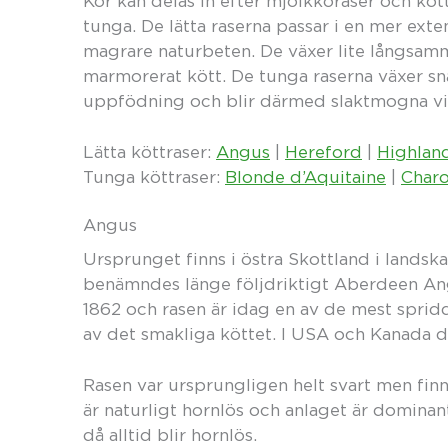
Kor kan delas in efter mjölkkoraser och köttr
tunga. De lätta raserna passar i en mer ext
magrare naturbeten. De växer lite långsamm
marmorerat kött. De tunga raserna växer sn
uppfödning och blir därmed slaktmogna vid 
Lätta köttraser:
Angus
|
Hereford
|
Highland
Tunga köttraser:
Blonde d’Aquitaine
|
Charo
Angus
Ursprunget finns i östra Skottland i land
benämndes länge följdriktigt Aberdeen An
1862 och rasen är idag en av de mest spridd
av det smakliga köttet. I USA och Kanada d
Rasen var ursprungligen helt svart men fin
är naturligt hornlös och anlaget är domina
då alltid blir hornlös.