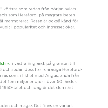
” köttras som redan från början avlats
precis som Hereford, på magrare beten
äl marmorerat. Rasen är också känd för
 vuxit i popularitet och intresset ökar.
shire
i västra England, på gränsen till
 och sedan dess har renrasiga Hereford-
n ras som, i likhet med Angus, ända från
s det fem miljoner djur i över 50 länder.
å 1950-talet och idag är det den näst
uden och magar. Det finns en variant