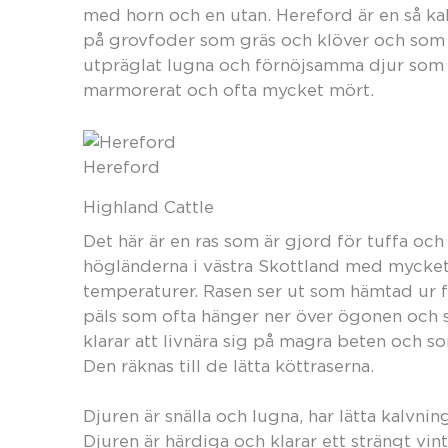
med horn och en utan. Hereford är en så kal
på grovfoder som gräs och klöver och som 
utpräglat lugna och förnöjsamma djur som in
marmorerat och ofta mycket mört.
Hereford
Highland Cattle
Det här är en ras som är gjord för tuffa oc
högländerna i västra Skottland med mycket
temperaturer. Rasen ser ut som hämtad ur 
päls som ofta hänger ner över ögonen och s
klarar att livnära sig på magra beten och so
Den räknas till de lätta köttraserna.
Djuren är snälla och lugna, har lätta kalv
Djuren är härdiga och klarar ett strängt vin