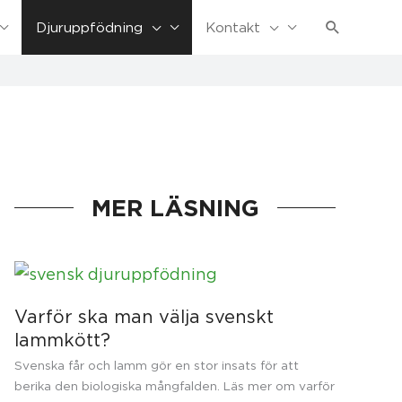
Sök
Djuruppfödning
Kontakt
MER LÄSNING
Varför ska man välja svenskt
lammkött?
Svenska får och lamm gör en stor insats för att
berika den biologiska mångfalden. Läs mer om varför