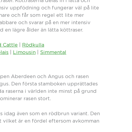
aser. Köttraserna delas in i lätta och
ensiv uppfödning och fungerar väl på lite
are och får som regel ett lite mer
abbare och svarar på en mer intensiv
en lägre ålder än lätta köttraser.
 Cattle
|
Rödkulla
lais
|
Limousin
|
Simmental
skapen Aberdeen och Angus och rasen
gus. Den första stamboken upprättades
a raserna i världen inte minst på grund
ominerar rasen stort.
ns idag även som en rödbrun variant. Den
nt vilket är en fördel eftersom avkomman