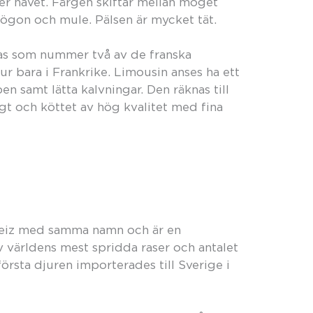
er havet. Färgen skiftar mellan moget
ögon och mule. Pälsen är mycket tät.
as som nummer två av de franska
r bara i Frankrike. Limousin anses ha ett
n samt lätta kalvningar. Den räknas till
gt och köttet av hög kvalitet med fina
eiz med samma namn och är en
v världens mest spridda raser och antalet
första djuren importerades till Sverige i