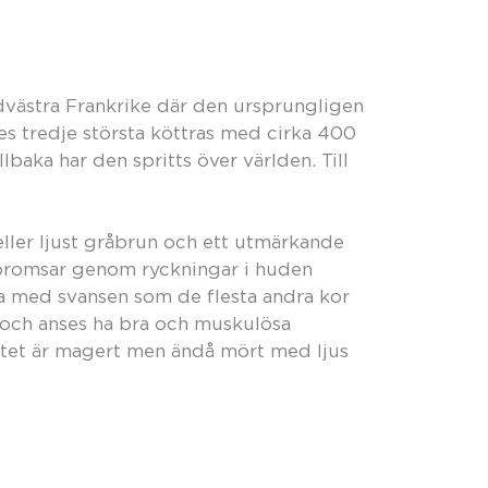
ydvästra Frankrike där den ursprungligen
es tredje största köttras med cirka 400
baka har den spritts över världen. Till
 eller ljust gråbrun och ett utmärkande
h bromsar genom ryckningar i huden
a med svansen som de flesta andra kor
a och anses ha bra och muskulösa
ttet är magert men ändå mört med ljus