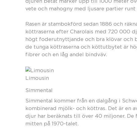
djuren betat marker upp till 1000 meter öv
vete och mahogny med ljusare partier runt 
Rasen är stambokförd sedan 1886 och räkn
köttraserna efter Charolais med 720 000 dju
högt foderutnyttjande och bra klövar och be
de tunga köttraserna och köttutbytet är hö
fibrer och en låg andel bindväv.
Limousin
Simmental
Simmental kommer från en dalgång i Schw
kombinerad mjölk- och köttras. Det är en a
djur har beräknats till över 40 miljoner. De 
mitten på 1970-talet.