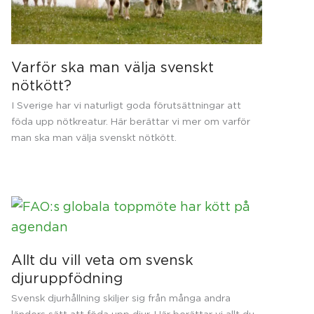
Varför ska man välja svenskt
nötkött?
I Sverige har vi naturligt goda förutsättningar att
föda upp nötkreatur. Här berättar vi mer om varför
man ska man välja svenskt nötkött.
Allt du vill veta om svensk
djuruppfödning
Svensk djurhållning skiljer sig från många andra
länders sätt att föda upp djur. Här berättar vi allt du