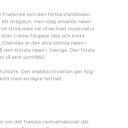
n Frankrike och den första stamboken
s ett dragdjur, men idag används rasen
lativt stora med väl utvecklad muskulatur
a eller crème-färgade täta och korta
 Charolais är den allra största rasen i
å den största rasen i Sverige. Den första
es så sent som1960.
öttutbyte. Den snabba tillväxten ger hög
 kött med en lägre fetthalt.
er om det franska centralmassivet där