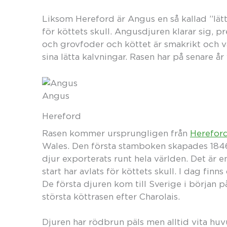
Liksom Hereford är Angus en så kallad ”lätt
för köttets skull. Angusdjuren klarar sig, 
och grovfoder och köttet är smakrikt och v
sina lätta kalvningar. Rasen har på senare år
Angus
Hereford
Rasen kommer ursprungligen från
Hereford
Wales. Den första stamboken skapades 1846
djur exporterats runt hela världen. Det är e
start har avlats för köttets skull. I dag finn
De första djuren kom till Sverige i början p
största köttrasen efter Charolais.
Djuren har rödbrun päls men alltid vita huv