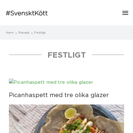
Hu
Hem
Recept
Festligt
FESTLIGT
Sida
Sida
Sida
Sida
Sida
Picanhaspett med tre olika glazer