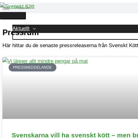
Hoppa
Sök
Huvudmeny
Sök
Hem
Pressrum
till
efter:
innehåll
Aktuellt
Pressrum
Här hittar du de senaste pressreleaserna från Svenskt Köt
PRESSMEDDELANDE
Köpa & tillaga
Svenskarna vill ha svenskt kött – men br