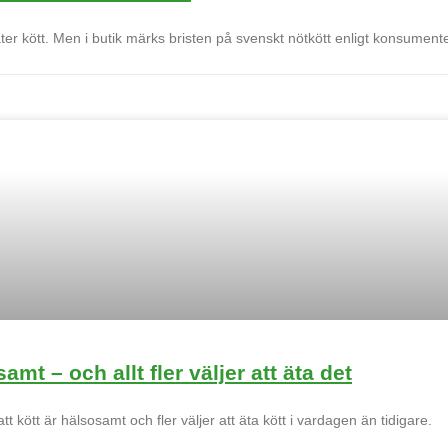
 äter kött. Men i butik märks bristen på svenskt nötkött enligt konsument
mt – och allt fler väljer att äta det
ött är hälsosamt och fler väljer att äta kött i vardagen än tidigare.