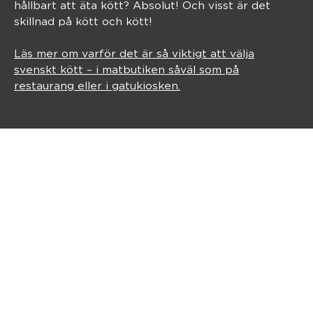
hållbart att äta kött? Absolut! Och visst är det
skillnad på kött och kött!
Läs mer om varför det är så viktigt att välja
svenskt kött – i matbutiken såväl som på
restaurang eller i gatukiosken.