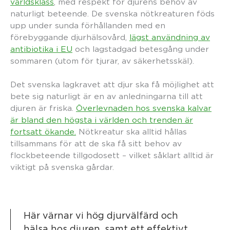
världsklass
, med respekt för djurens behov av
naturligt beteende. De svenska nötkreaturen föds
upp under sunda förhållanden med en
förebyggande djurhälsovård,
lägst användning av
antibiotika i EU
och lagstadgad betesgång under
sommaren (utom för tjurar, av säkerhetsskäl).
Det svenska lagkravet att djur ska få möjlighet att
bete sig naturligt är en av anledningarna till att
djuren är friska.
Överlevnaden hos svenska kalvar
är bland den högsta i världen och trenden är
fortsatt ökande.
Nötkreatur ska alltid hållas
tillsammans för att de ska få sitt behov av
flockbeteende tillgodosett – vilket såklart alltid är
viktigt på svenska gårdar.
Här värnar vi hög djurvälfärd och
hälsa hos djuren, samt ett effektivt