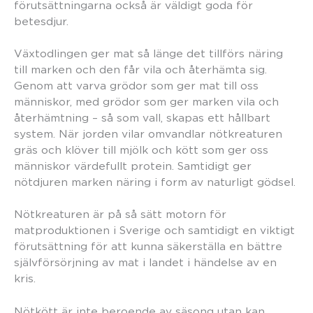
förutsättningarna också är väldigt goda för
betesdjur.
Växtodlingen ger mat så länge det tillförs näring
till marken och den får vila och återhämta sig.
Genom att varva grödor som ger mat till oss
människor, med grödor som ger marken vila och
återhämtning – så som vall, skapas ett hållbart
system. När jorden vilar omvandlar nötkreaturen
gräs och klöver till mjölk och kött som ger oss
människor värdefullt protein. Samtidigt ger
nötdjuren marken näring i form av naturligt gödsel.
Nötkreaturen är på så sätt motorn för
matproduktionen i Sverige och samtidigt en viktigt
förutsättning för att kunna säkerställa en bättre
självförsörjning av mat i landet i händelse av en
kris.
Nötkött är inte beroende av säsong utan kan