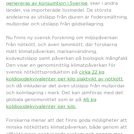
genereras av konsumtion i Sverige
, sker i andra
länder, via importerade livsmedel. De största
andelarna av utsläpp från djuren är fodersmältning,
mulljordar och utsläpp från gödsellagring.
Nu finns ny svensk forskning om miljöpåverkan
från nötkött, och även lammkött, där forskarna
mätt klimatpåverkan, markanvändning,
kväveutsläpp samt påverkan på biologisk mångfald.
Den visar en genomsnittlig klimatpåverkan för
svensk nötköttsproduktion på
cirka 22 kg
koldioxidekvivalenter per kilo slaktvikt av nötkött
,
och då inkluderar det även utsläpp från mulljordar
och kolinlagring i mark. Det kan jämföras med det
globala genomsnittet som är på
46 kg
koldioxidekvivalenter per kilo.
Forskarna menar att det finns goda möjligheter att
minska nötköttets klimatpåverkan, både genom att
effektivisera existerande system och genom mer