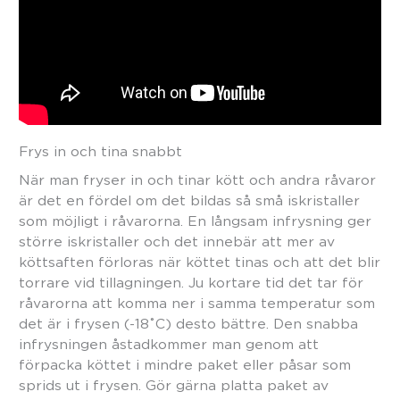
Frys in och tina snabbt
När man fryser in och tinar kött och andra råvaror
är det en fördel om det bildas så små iskristaller
som möjligt i råvarorna. En långsam infrysning ger
större iskristaller och det innebär att mer av
köttsaften förloras när köttet tinas och att det blir
torrare vid tillagningen. Ju kortare tid det tar för
råvarorna att komma ner i samma temperatur som
det är i frysen (-18˚C) desto bättre. Den snabba
infrysningen åstadkommer man genom att
förpacka köttet i mindre paket eller påsar som
sprids ut i frysen. Gör gärna platta paket av