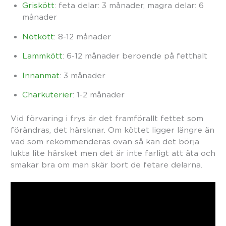
Griskött
: feta delar: 3 månader, magra delar: 6
månader
Nötkött
: 8-12 månader
Lammkött
: 6-12 månader beroende på fetthalt
Innanmat
: 3 månader
Charkuterier
: 1-2 månader
Vid förvaring i frys är det framförallt fettet som
förändras, det härsknar. Om köttet ligger längre än
vad som rekommenderas ovan så kan det börja
lukta lite härsket men det är inte farligt att äta och
smakar bra om man skär bort de fetare delarna.