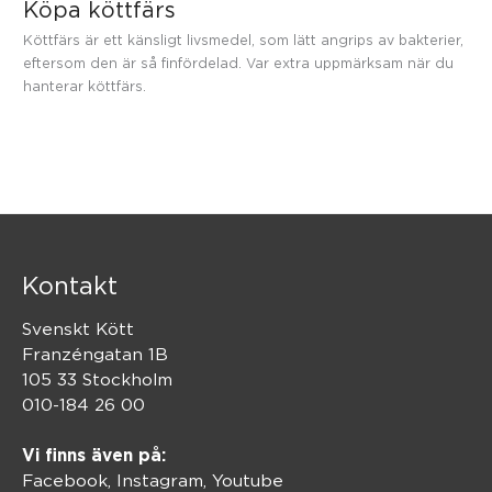
Köpa köttfärs
Köttfärs är ett känsligt livsmedel, som lätt angrips av bakterier,
eftersom den är så finfördelad. Var extra uppmärksam när du
hanterar köttfärs.
Kontakt
Svenskt Kött
Franzéngatan 1B
105 33 Stockholm
010-184 26 00
Vi finns även på:
Facebook,
Instagram
,
Youtube