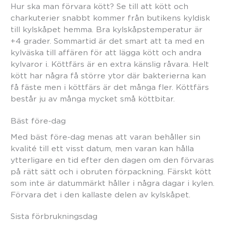
Hur ska man förvara kött? Se till att kött och
charkuterier snabbt kommer från butikens kyldisk
till kylskåpet hemma. Bra kylskåpstemperatur är
+4 grader. Sommartid är det smart att ta med en
kylväska till affären för att lägga kött och andra
kylvaror i. Köttfärs är en extra känslig råvara. Helt
kött har några få större ytor där bakterierna kan
få fäste men i köttfärs är det många fler. Köttfärs
består ju av många mycket små köttbitar.
Bäst före-dag
Med bäst före-dag menas att varan behåller sin
kvalité till ett visst datum, men varan kan hålla
ytterligare en tid efter den dagen om den förvaras
på rätt sätt och i obruten förpackning. Färskt kött
som inte är datummärkt håller i några dagar i kylen.
Förvara det i den kallaste delen av kylskåpet.
Sista förbrukningsdag