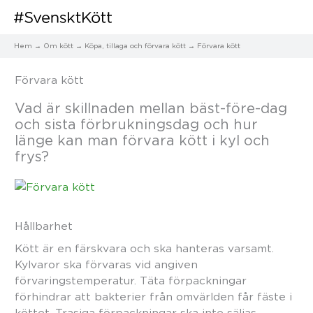
Hem
Om kött
Köpa, tillaga och förvara kött
Förvara kött
Förvara kött
Vad är skillnaden mellan bäst-före-dag
och sista förbrukningsdag och hur
länge kan man förvara kött i kyl och
frys?
Hållbarhet
Kött är en färskvara och ska hanteras varsamt.
Kylvaror ska förvaras vid angiven
förvaringstemperatur. Täta förpackningar
förhindrar att bakterier från omvärlden får fäste i
köttet. Trasiga förpackningar ska inte säljas.