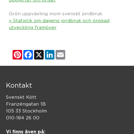
Grön uppväxling inom svenskt jordbruk:
» Statistik om dagens jordbruk och önskad
utveckling framöver
Pinterest
Facebook
X
LinkedIn
Email
Kontakt
Svenskt Kött
Franzéngatan 1B
105 33 Stockholm
010-184 26 00
Vi finns även på: