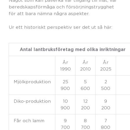
Något som kan påverka vår tillgång till mat, vår
beredskapsförmåga och försörjningstrygghet
för att bara nämna några aspekter.
Ur ett historiskt perspektiv ser det ut så här:
Antal lantbruksföretag med olika inriktningar
År
År
År
1990
2010
2025
Mjölkproduktion
25
5
2
900
600
500
Diko-produktion
10
12
9
900
200
200
Får och lamm
9
8
7
700
700
800