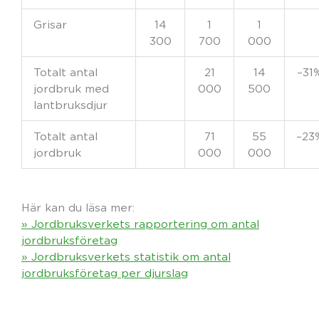
Grisar
14
1
1
300
700
000
Totalt antal
21
14
–31
jordbruk med
000
500
lantbruksdjur
Totalt antal
71
55
–23
jordbruk
000
000
Här kan du läsa mer:
» Jordbruksverkets rapportering om antal
jordbruksföretag
» Jordbruksverkets statistik om antal
jordbruksföretag per djurslag