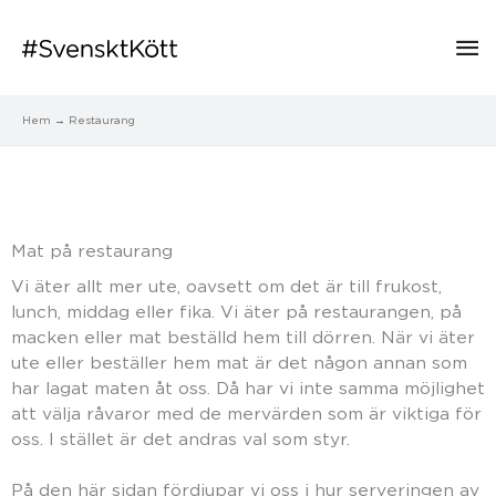
Hu
Hem
Restaurang
Vill du också ha svenskt på
restaurangen?
Mat på restaurang
Vi äter allt mer ute, oavsett om det är till frukost,
lunch, middag eller fika. Vi äter på restaurangen, på
macken eller mat beställd hem till dörren. När vi äter
ute eller beställer hem mat är det någon annan som
har lagat maten åt oss. Då har vi inte samma möjlighet
att välja råvaror med de mervärden som är viktiga för
oss. I stället är det andras val som styr.
På den här sidan fördjupar vi oss i hur serveringen av