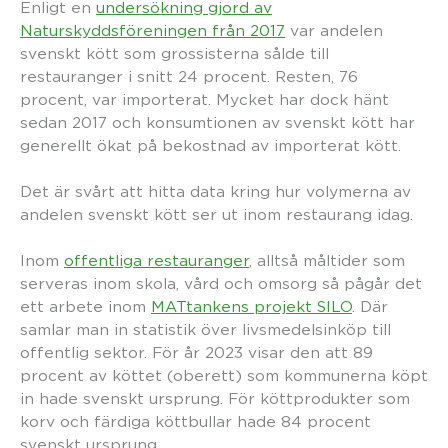
Enligt en
undersökning gjord av
Naturskyddsföreningen från 2017
var andelen
svenskt kött som grossisterna sålde till
restauranger i snitt 24 procent. Resten, 76
procent, var importerat. Mycket har dock hänt
sedan 2017 och konsumtionen av svenskt kött har
generellt ökat på bekostnad av importerat kött.
Det är svårt att hitta data kring hur volymerna av
andelen svenskt kött ser ut inom restaurang idag.
Inom
offentliga restauranger
, alltså måltider som
serveras inom skola, vård och omsorg så pågår det
ett arbete inom
MATtankens projekt SILO
. Där
samlar man in statistik över livsmedelsinköp till
offentlig sektor. För år 2023 visar den att 89
procent av köttet (oberett) som kommunerna köpt
in hade svenskt ursprung. För köttprodukter som
korv och färdiga köttbullar hade 84 procent
svenskt ursprung.