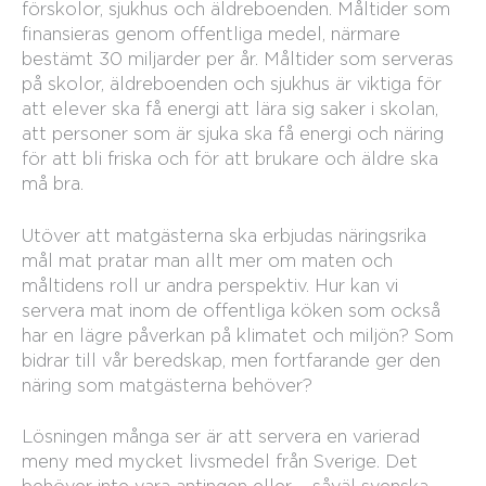
förskolor, sjukhus och äldreboenden. Måltider som
finansieras genom offentliga medel, närmare
bestämt 30 miljarder per år. Måltider som serveras
på skolor, äldreboenden och sjukhus är viktiga för
att elever ska få energi att lära sig saker i skolan,
att personer som är sjuka ska få energi och näring
för att bli friska och för att brukare och äldre ska
må bra.
Utöver att matgästerna ska erbjudas näringsrika
mål mat pratar man allt mer om maten och
måltidens roll ur andra perspektiv. Hur kan vi
servera mat inom de offentliga köken som också
har en lägre påverkan på klimatet och miljön? Som
bidrar till vår beredskap, men fortfarande ger den
näring som matgästerna behöver?
Lösningen många ser är att servera en varierad
meny med mycket livsmedel från Sverige. Det