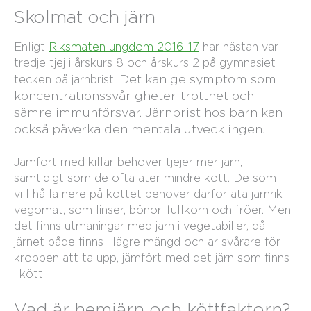
Skolmat och järn
Enligt
Riksmaten ungdom 2016-17
har nästan var
tredje tjej i årskurs 8 och årskurs 2 på gymnasiet
Det kan ge symptom som
tecken på järnbrist.
koncentrationssvårigheter, trötthet och
sämre immunförsvar. Järnbrist hos barn kan
också påverka den mentala utvecklingen.
Jämfört med killar behöver tjejer mer järn,
samtidigt som de ofta äter mindre kött. De som
vill hålla nere på köttet behöver därför äta järnrik
vegomat, som linser, bönor, fullkorn och fröer. Men
det finns utmaningar med järn i vegetabilier, då
järnet både finns i lägre mängd och är svårare för
kroppen att ta upp, jämfört med det järn som finns
i kött.
Vad är hemjärn och köttfaktorn?