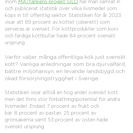
Inom
MATtankens projekt SILO
har man samlat in
och publicerat statistik över vilka livsmedel som
köps in till offentlig sektor. Statistiken för år 2023
visar att 89 procent av köttet (oberett) som
serveras är svenskt. För köttprodukter som korv
och färdiga köttbullar hade 84 procent svenskt
ursprung.
Varför väljer många offentliga kök just svenskt
kött? Vanliga anledningar som bra djurvälfärd,
bättre miljöhänsyn, en levande landsbygd och
ökad försörjningstrygghet i Sverige.
Statistiken visar alltså
en hög andel svenskt kött,
men det finns stor förbättringspotential för andra
livsmedel. E
ndast 7 procent av frukt och
bär,
8
procent
av pastan, 25
procent
av
grönsakerna
samt
53
procent
av osten
hade
svenskt ursprung.