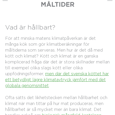
MÅLTIDER
Vad är hållbart?
För att minska matens klimatpåverkan är det
många kök som gör klimatberäkningar för
måltiderna som serveras. Men hur är det då med
kött och klimat? Kött och klimat är en ganska
komplicerad fråga där det är stora skillnader mellan
till exempel olika slags kött eller olika
uppfödningsformer,
men där det svenska köttet har
ett betydligt lägre klimatavtryck jämfört med det
globala genomsnittet
.
Ofta sätts det likhetstecken mellan hållbarhet och
klimat när man tittar på hur mat produceras, men
hållbarhet är så mycket mer än bara klimat. Det