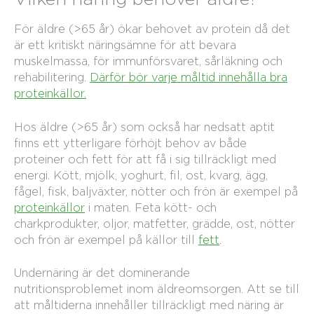
För äldre (>65 år) ökar behovet av protein då det
är ett kritiskt näringsämne för att bevara
muskelmassa, för immunförsvaret, sårläkning och
rehabilitering.
Därför bör varje måltid innehålla bra
proteinkällor.
Hos äldre (>65 år) som också har nedsatt aptit
finns ett ytterligare förhöjt behov av både
proteiner och fett för att få i sig tillräckligt med
energi. Kött, mjölk, yoghurt, fil, ost, kvarg, ägg,
fågel, fisk, baljväxter, nötter och frön är exempel på
proteinkällor
i maten. Feta kött- och
charkprodukter, oljor, matfetter, grädde, ost, nötter
och frön är exempel på källor till
fett
.
Undernäring är det dominerande
nutritionsproblemet inom äldreomsorgen. Att se till
att måltiderna innehåller tillräckligt med näring är