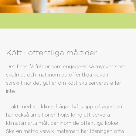
Vill du också ha
svenskt kött i skolan,
på äldreboendet och
Kött i offentliga måltider
på sjukhuset?
Det finns få frågor som engagerar så mycket som
skolmat och mat inom de offentliga köken –
särskilt när det gäller om kött ska serveras eller
inte.
I takt med att klimatfrågan lyfts upp på agendan
har också ambitionen höjts kring att servera
klimatsmarta måltider inom de offentliga köken.
Ska en måltid vara klimatsmart har lösningen ofta