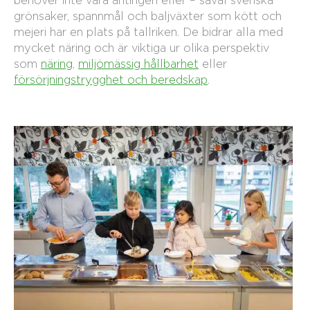
behöver inte vara antingen eller – såväl svenska
grönsaker, spannmål och baljväxter som kött och
mejeri har en plats på tallriken. De bidrar alla med
mycket näring och är viktiga ur olika perspektiv
som
näring
,
miljömässig hållbarhet
eller
försörjningstrygghet och beredskap
.