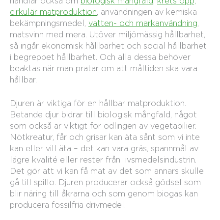
handlar också om
biologisk mångfald
,
kretslopp,
cirkulär matproduktion
, användningen av kemiska
bekämpningsmedel,
vatten- och markanvändning
,
matsvinn med mera. Utöver miljömässig hållbarhet,
så ingår ekonomisk hållbarhet och social hållbarhet
i begreppet hållbarhet. Och alla dessa behöver
beaktas när man pratar om att måltiden ska vara
hållbar.
Djuren är viktiga för en hållbar matproduktion.
Betande djur bidrar till biologisk mångfald, något
som också är viktigt för odlingen av vegetabilier.
Nötkreatur, får och grisar kan äta sånt som vi inte
kan eller vill äta – det kan vara gräs, spannmål av
lägre kvalité eller rester från livsmedelsindustrin.
Det gör att vi kan få mat av det som annars skulle
gå till spillo. Djuren producerar också gödsel som
blir näring till åkrarna och som genom biogas kan
producera fossilfria drivmedel.