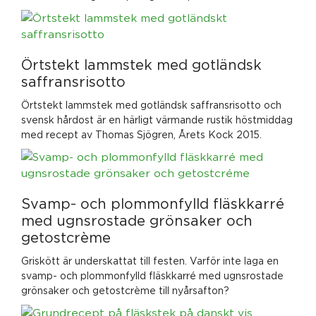
Örtstekt lammstek med gotländsk
saffransrisotto
Örtstekt lammstek med gotländsk saffransrisotto och
svensk hårdost är en härligt värmande rustik höstmiddag
med recept av Thomas Sjögren, Årets Kock 2015.
Svamp- och plommonfylld fläskkarré
med ugnsrostade grönsaker och
getostcrème
Griskött är underskattat till festen. Varför inte laga en
svamp- och plommonfylld fläskkarré med ugnsrostade
grönsaker och getostcrème till nyårsafton?