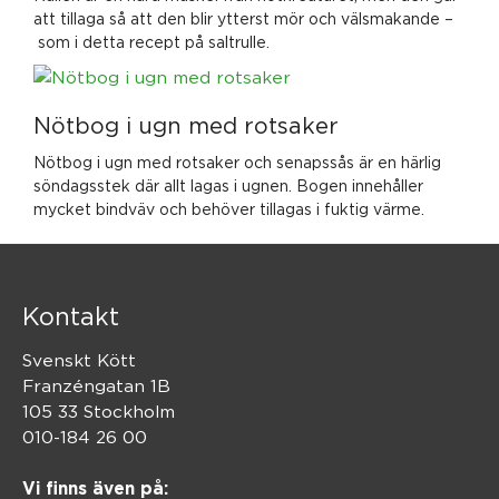
att tillaga så att den blir ytterst mör och välsmakande –
som i detta recept på saltrulle.
Nötbog i ugn med rotsaker
Nötbog i ugn med rotsaker och senapssås är en härlig
söndagsstek där allt lagas i ugnen. Bogen innehåller
mycket bindväv och behöver tillagas i fuktig värme.
Kontakt
Svenskt Kött
Franzéngatan 1B
105 33 Stockholm
010-184 26 00
Vi finns även på: