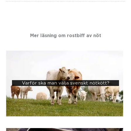
Mer läsning om
rostbiff av nöt
Varför ska man välja svenskt nötkött?