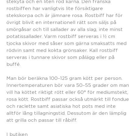
stekyta och en liten röd kärna. Den franska
rostbiffen har vanligtvis lite försiktigare
stekskorpa och är jämnare rosa. Rostbiff har för
övrigt blivit en internationell rätt som säljs på
smörgåsar och till sallader av alla slag, inte minst
potatissallader. Varm rostbiff serveras i ½ cm
tjocka skivor med såser som gärna smaksatts med
rödvin samt med kokta grönsaker. Kall rostbiff
serveras i tunnare skivor som pålägg eller på
buffé.
Man bör beräkna 100–125 gram kött per person.
Innertemperaturen bör vara 50–55 grader om man
vill ha köttet riktigt rött eller 60° för mediumstekt,
rosa kött. Rostbiff passar också utmärkt till fondue
och raclette samt asiatiska hot pots med inte
alltför lång tillagningstid. Dessutom är den lämplig
att grilla och passar till råbiff.
I butiken