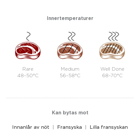
Innertemperaturer
Rare
Medium
Well Done
48–50°C
56–58°C
68–70°C
Kan bytas mot
Innanlår av nöt
Fransyska
Lilla fransyskan