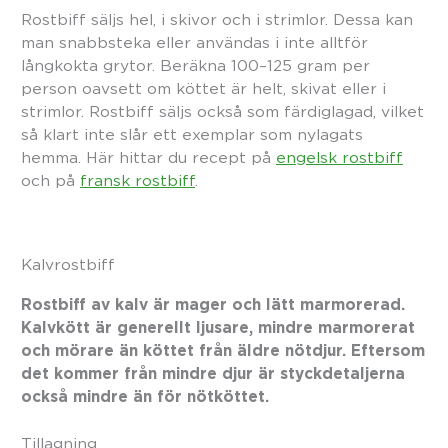
Rostbiff säljs hel, i skivor och i strimlor. Dessa kan
man snabbsteka eller användas i inte alltför
långkokta grytor. Beräkna 100–125 gram per
person oavsett om köttet är helt, skivat eller i
strimlor. Rostbiff säljs också som färdiglagad, vilket
så klart inte slår ett exemplar som nylagats
hemma. Här hittar du recept på
engelsk rostbiff
och på
fransk rostbiff
.
Kalvrostbiff
Rostbiff av kalv är mager och lätt marmorerad.
Kalvkött är generellt ljusare, mindre marmorerat
och mörare än köttet från äldre nötdjur. Eftersom
det kommer från mindre djur är styckdetaljerna
också mindre än för nötköttet.
Tillagning