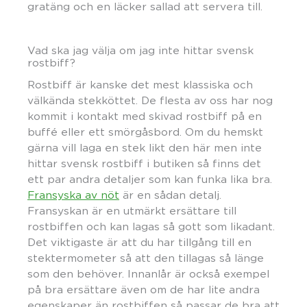
gratäng och en läcker sallad att servera till.
Vad ska jag välja om jag inte hittar svensk
rostbiff?
Rostbiff är kanske det mest klassiska och
välkända stekköttet. De flesta av oss har nog
kommit i kontakt med skivad rostbiff på en
buffé eller ett smörgåsbord. Om du hemskt
gärna vill laga en stek likt den här men inte
hittar svensk rostbiff i butiken så finns det
ett par andra detaljer som kan funka lika bra.
Fransyska av nöt
är en sådan detalj.
Fransyskan är en utmärkt ersättare till
rostbiffen och kan lagas så gott som likadant.
Det viktigaste är att du har tillgång till en
stektermometer så att den tillagas så länge
som den behöver. Innanlår är också exempel
på bra ersättare även om de har lite andra
egenskaper än rostbiffen så passar de bra att