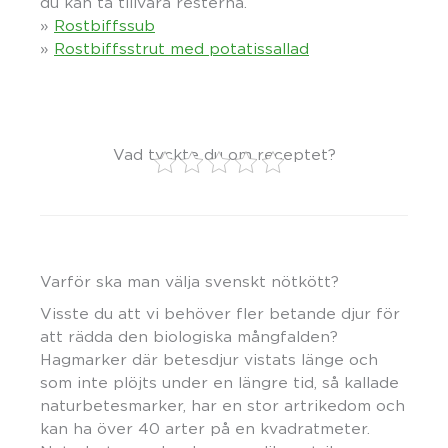
du kan ta tillvara resterna.
»
Rostbiffssub
»
Rostbiffsstrut med potatissallad
Vad tyckte du om receptet?
Varför ska man välja svenskt nötkött?
Visste du att vi behöver fler betande djur för
att rädda den biologiska mångfalden?
Hagmarker där betesdjur vistats länge och
som inte plöjts under en längre tid, så kallade
naturbetesmarker, har en stor artrikedom och
kan ha över 40 arter på en kvadratmeter.