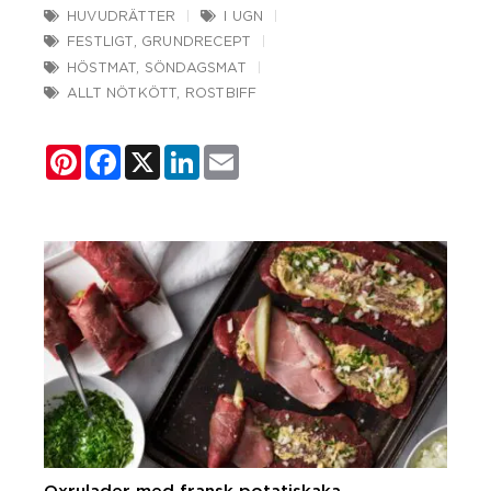
HUVUDRÄTTER
I UGN
FESTLIGT
,
GRUNDRECEPT
HÖSTMAT
,
SÖNDAGSMAT
ALLT NÖTKÖTT
,
ROSTBIFF
Pinterest
Facebook
X
LinkedIn
Email
Oxrulader med fransk potatiskaka