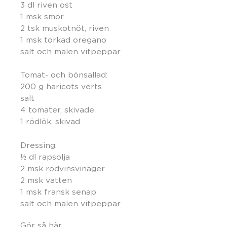
3 dl riven ost
1 msk smör
2 tsk muskotnöt, riven
1 msk torkad oregano
salt och malen vitpeppar
Tomat- och bönsallad:
200 g haricots verts
salt
4 tomater, skivade
1 rödlök, skivad
Dressing:
½ dl rapsolja
2 msk rödvinsvinäger
2 msk vatten
1 msk fransk senap
salt och malen vitpeppar
Gör så här