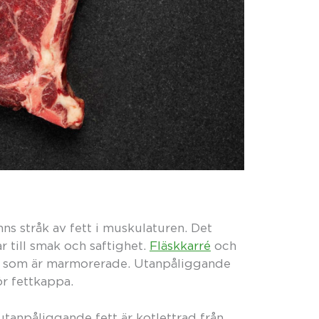
ns stråk av fett i muskulaturen. Det
r till smak och saftighet.
Fläskkarré
och
r som är marmorerade. Utanpåliggande
för fettkappa.
tanpåliggande fett är kotlettrad från