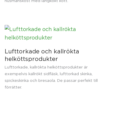
husmanskost med långkokt kött.
Lufttorkade och kallrökta
helköttsprodukter
Lufttorkade, kallrökta helköttsprodukter är
exempelvis kallrökt sidfläsk, lufttorkad skinka,
spickeskinka och bresaola. De passar perfekt till
förrätter.