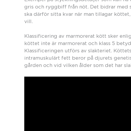
gris och ryggbiff från nöt. Det bidrar med 
ska därför sitta kvar när man tillagar kötte
vill.
Klassificering av marmorerat kött sker enlig
köttet inte är marmorerat och klass 5 betyde
Klassificeringen utförs av slakteriet. Kött
intramuskulärt fett beror på djurets geneti
gården och vid vilken ålder som det har sla