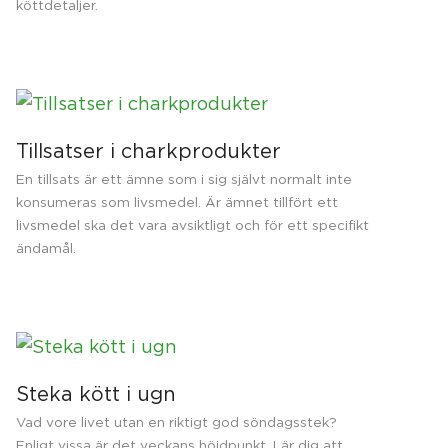
köttdetaljer.
Tillsatser i charkprodukter
En tillsats är ett ämne som i sig självt normalt inte
konsumeras som livsmedel. Är ämnet tillfört ett
livsmedel ska det vara avsiktligt och för ett specifikt
ändamål.
Steka kött i ugn
Vad vore livet utan en riktigt god söndagsstek?
Enligt vissa är det veckans höjdpunkt. Lär dig att