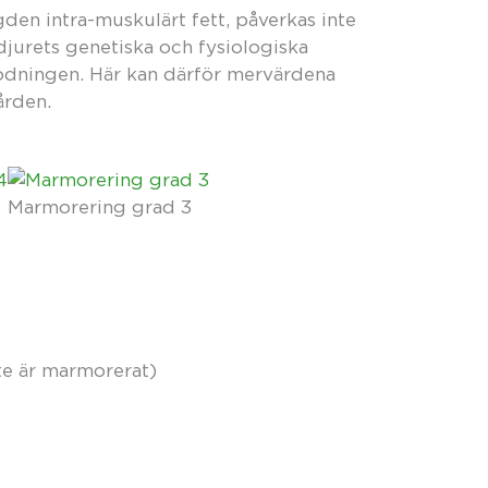
den intra-muskulärt fett, påverkas inte
 djurets genetiska och fysiologiska
dningen. Här kan därför mervärdena
ården.
Marmorering grad 3
nte är marmorerat)