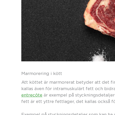
Marmorering i kött
Att köttet är marmorerat betyder att det fin
kallas även för intramuskulärt fett och bidra
entrecôte
är exempel på styckningsdetalje
fett är ett yttre fettlager, det kallas också 
Exempel på styckningsdetaljer som kan ha u