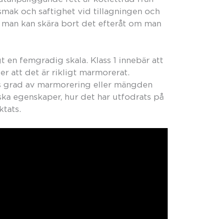
smak och saftighet vid tillagningen och
t, man kan skära bort det efteråt om man
t en femgradig skala. Klass 1 innebär att
r att det är rikligt marmorerat.
ets grad av marmorering eller mängden
ska egenskaper, hur det har utfodrats på
ktats.