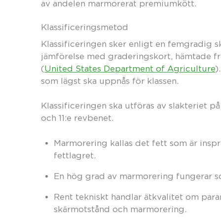
av andelen marmorerat premiumkött.
Klassificerings­metod
Klassificeringen sker enligt en femgradig s
jämförelse med graderingskort, hämtade f
(
United States Department of Agriculture
)
som lägst ska uppnås för klassen.
Klassificeringen ska utföras av slakteriet p
och 11:e revbenet.
Marmorering kallas det fett som är insprän
fettlagret.
En hög grad av marmorering fungerar s
Rent tekniskt handlar ätkvalitet om para
skärmotstånd och marmorering.