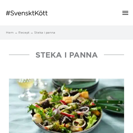
Hu
Hem
Recept
Steka i panna
STEKA I PANNA
Sida
Sida
Sida
Sida
Sida