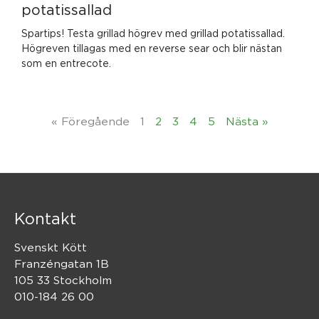
potatissallad
Spartips! Testa grillad högrev med grillad potatissallad.
Högreven tillagas med en reverse sear och blir nästan
som en entrecote.
« Föregående
1
2
3
4
5
Nästa »
Kontakt
Svenskt Kött
Franzéngatan 1B
105 33 Stockholm
010-184 26 00