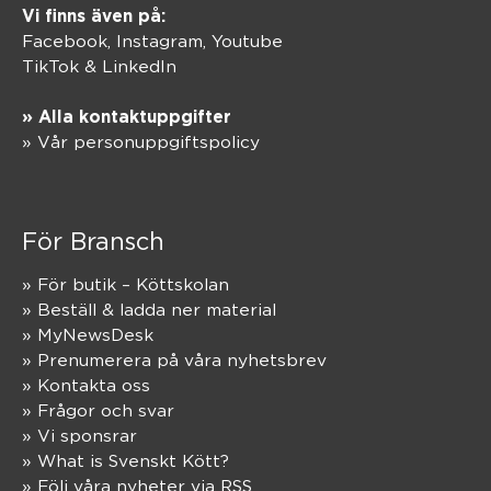
Vi finns även på:
Facebook,
Instagram
,
Youtube
TikTok
&
LinkedIn
» Alla kontaktuppgifter
» Vår personuppgiftspolicy
För Bransch
» För butik – Köttskolan
» Beställ & ladda ner material
» MyNewsDesk
» Prenumerera på våra nyhetsbrev
» Kontakta oss
» Frågor och svar
» Vi sponsrar
» What is Svenskt Kött?
» Följ våra nyheter via RSS