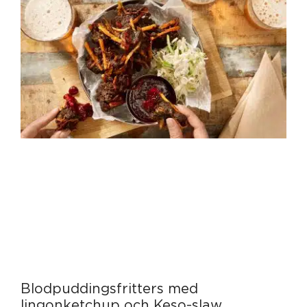
Blodpuddingsfritters med
lingonketchup och Keso-slaw