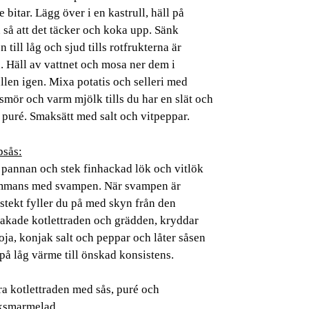
 bitar. Lägg över i en kastrull, häll på
 så att det täcker och koka upp. Sänk
 till låg och sjud tills rotfrukterna är
. Häll av vattnet och mosa ner dem i
llen igen. Mixa potatis och selleri med
smör och varm mjölk tills du har en slät och
 puré. Smaksätt med salt och vitpeppar.
sås:
 pannan och stek finhackad lök och vitlök
ammans med svampen. När svampen är
stekt fyller du på med skyn från den
akade kotlettraden och grädden, kryddar
ja, konjak salt och peppar och låter såsen
på låg värme till önskad konsistens.
a kotlettraden med sås, puré och
ksmarmelad.