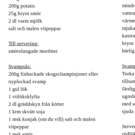
mindre
200g potatis
vatten
25g brynt smör
värmen
2 dl varm mjölk
mjuka
salt och malen vitpeppar
kastru
brynt 
Till servering:
härlig
smörslungade morötter
Svamp
Svampsås:
Torka
200g finhackade skogschampinjoner eller
tills
nyplockad svamp
färdig
1 gul lök
ugnsb
1 vitlöksklyfta
med so
2 dl gräddskyn från köttet
sjuda 
1 krm skvätt soja
1 msk konjak (om du vill) salt och malen
Server
vitpeppar
rödlö
1 msk smör