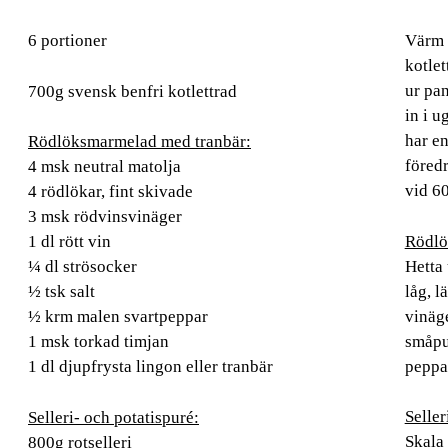
6 portioner
Värm u
kotlet
ur pan
700g svensk benfri kotlettrad
in i u
har e
Rödlöksmarmelad med tranbär:
föredr
4 msk neutral matolja
vid 6
4 rödlökar, fint skivade
3 msk rödvinsvinäger
Rödlö
1 dl rött vin
Hetta 
¼ dl strösocker
låg, l
½ tsk salt
vinäge
½ krm malen svartpeppar
småpu
1 msk torkad timjan
peppar
1 dl djupfrysta lingon eller tranbär
Seller
Selleri- och potatispuré:
Skala 
800g rotselleri