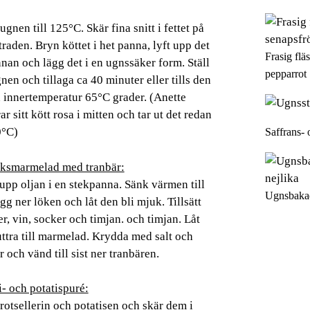
gnen till 125°C. Skär fina snitt i fettet på
traden. Bryn köttet i het panna, lyft upp det
Frasig flä
nan och lägg det i en ugnssäker form. Ställ
pepparrot
gnen och tillaga ca 40 minuter eller tills den
n innertemperatur 65°C grader. (Anette
ar sitt kött rosa i mitten och tar ut det redan
Saffrans- 
0°C)
ksmarmelad med tranbär:
upp oljan i en stekpanna. Sänk värmen till
Ugnsbakad
ägg ner löken och låt den bli mjuk. Tillsätt
r, vin, socker och timjan. och timjan. Låt
ttra till marmelad. Krydda med salt och
 och vänd till sist ner tranbären.
i- och potatispuré:
rotsellerin och potatisen och skär dem i