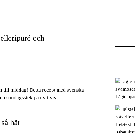
elleripuré och
 in till middag! Detta recept med svenska
Lågtempad
äta söndagsstek på nytt vis.
 så här
Helstekt f
balsamico