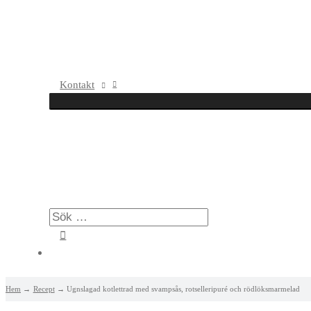
Kontakt
Hem
Recept
Ugnslagad kotlettrad med svampsås, rotselleripuré och rödlöksmarmelad