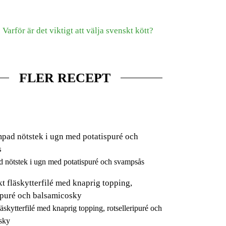
FLER RECEPT
 nötstek i ugn med potatispuré och svampsås
läskytterfilé med knaprig topping, rotselleripuré och
sky