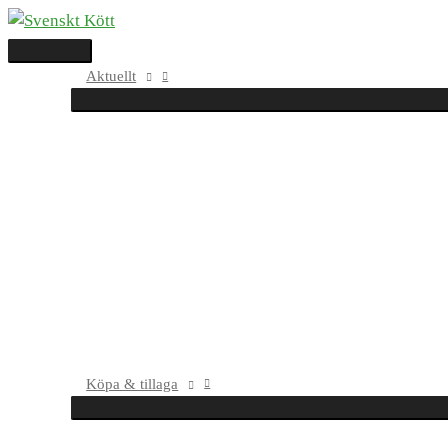
Hoppa
Huvudmeny
Sök
Sök
till
efter:
innehåll
Aktuellt
Köpa & tillaga