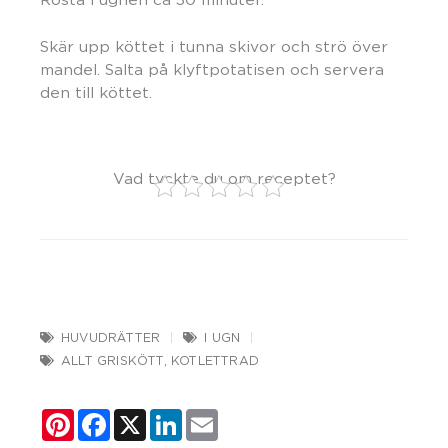
Skär upp köttet i tunna skivor och strö över
mandel. Salta på klyftpotatisen och servera
den till köttet.
Vad tyckte du om receptet?
HUVUDRÄTTER
I UGN
ALLT GRISKÖTT
,
KOTLETTRAD
Pinterest
Facebook
X
LinkedIn
Email