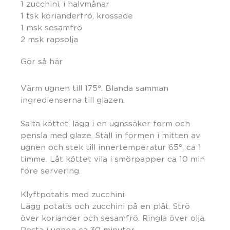
1 zucchini, i halvmånar
1 tsk korianderfrö, krossade
1 msk sesamfrö
2 msk rapsolja
Gör så här
Värm ugnen till 175°. Blanda samman
ingredienserna till glazen.
Salta köttet, lägg i en ugnssäker form och
pensla med glaze. Ställ in formen i mitten av
ugnen och stek till innertemperatur 65°, ca 1
timme. Låt köttet vila i smörpapper ca 10 min
före servering.
Klyftpotatis med zucchini:
Lägg potatis och zucchini på en plåt. Strö
över koriander och sesamfrö. Ringla över olja.
Rosta i ugnen ca 30 minuter.