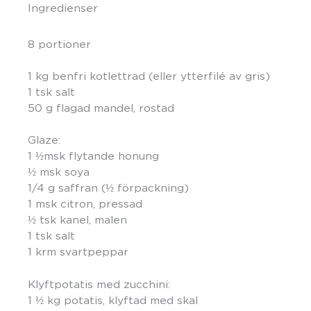
Ingredienser
8 portioner
1 kg benfri kotlettrad (eller ytterfilé av gris)
1 tsk salt
50 g flagad mandel, rostad
Glaze:
1 ½msk flytande honung
½ msk soya
1/4 g saffran (½ förpackning)
1 msk citron, pressad
½ tsk kanel, malen
1 tsk salt
1 krm svartpeppar
Klyftpotatis med zucchini:
1 ½ kg potatis, klyftad med skal