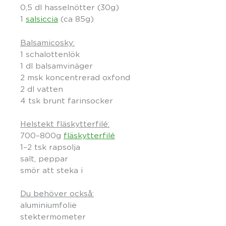
0,5 dl hasselnötter (30g)
1
salsiccia
(ca 85g)
Balsamicosky:
1 schalottenlök
1 dl balsamvinäger
2 msk koncentrerad oxfond
2 dl vatten
4 tsk brunt farinsocker
Helstekt fläskytterfilé:
700–800g
fläskytterfilé
1–2 tsk rapsolja
salt, peppar
smör att steka i
Du behöver också:
aluminiumfolie
stektermometer