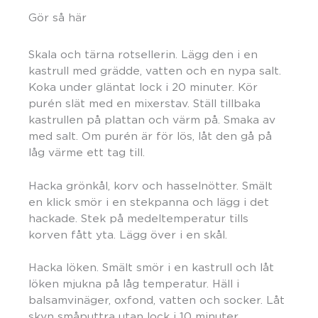
Gör så här
Skala och tärna rotsellerin. Lägg den i en
kastrull med grädde, vatten och en nypa salt.
Koka under gläntat lock i 20 minuter. Kör
purén slät med en mixerstav. Ställ tillbaka
kastrullen på plattan och värm på. Smaka av
med salt. Om purén är för lös, låt den gå på
låg värme ett tag till.
Hacka grönkål, korv och hasselnötter. Smält
en klick smör i en stekpanna och lägg i det
hackade. Stek på medeltemperatur tills
korven fått yta. Lägg över i en skål.
Hacka löken. Smält smör i en kastrull och låt
löken mjukna på låg temperatur. Häll i
balsamvinäger, oxfond, vatten och socker. Låt
skyn småputtra utan lock i 10 minuter.