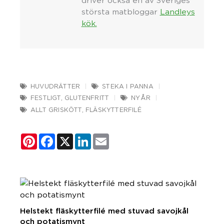
driver också en av Sveriges
största matbloggar
Landleys
kök.
HUVUDRÄTTER
STEKA I PANNA
FESTLIGT
,
GLUTENFRITT
NYÅR
ALLT GRISKÖTT
,
FLÄSKYTTERFILÉ
Pinterest
Facebook
X
LinkedIn
Email
Helstekt fläskytterfilé med stuvad savojkål
och potatismynt