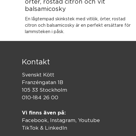
örter, rostad citron och vit
balsamicosky
En lågtempad skinkstek med vitlök, örter, rostad
citron och balsamicosky är en perfekt ersättare för
lammsteken i påsk.
Kontakt
Svenskt Kött
Franzéngatan 1B
105 33 Stockholm
010-184 26 00
Vi finns även på:
Facebook,
Instagram
,
Youtube
TikTok
&
LinkedIn