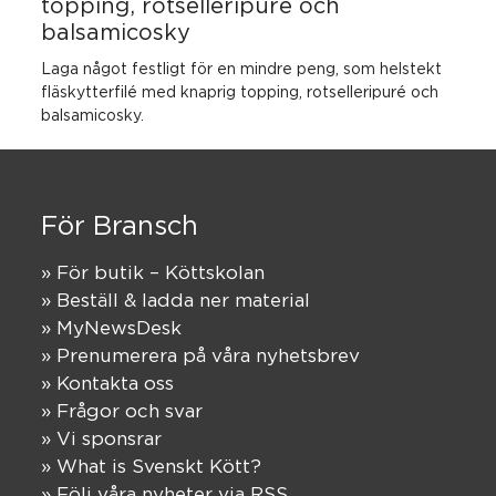
topping, rotselleripuré och
balsamicosky
Laga något festligt för en mindre peng, som helstekt
fläskytterfilé med knaprig topping, rotselleripuré och
balsamicosky.
För Bransch
» För butik – Köttskolan
» Beställ & ladda ner material
» MyNewsDesk
» Prenumerera på våra nyhetsbrev
» Kontakta oss
» Frågor och svar
» Vi sponsrar
» What is Svenskt Kött?
» Följ våra nyheter via RSS