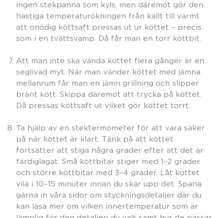
ingen stekpanna som kyls, men däremot gör den
hastiga temperaturökningen från kallt till varmt
att onödig köttsaft pressas ut ur köttet – precis
som i en tvättsvamp. Då får man en torr köttbit.
Att man inte ska vända köttet flera gånger är en
seglivad myt. När man vänder köttet med jämna
mellanrum får man en jämn grillning och slipper
bränt kött. Skippa däremot att trycka på köttet.
Då pressas köttsaft ut vilket gör köttet torrt.
Ta hjälp av en stektermometer för att vara säker
på när köttet är klart. Tänk på att köttet
fortsätter att stiga några grader efter att det är
färdiglagat. Små köttbitar stiger med 1–2 grader
och större köttbitar med 3–4 grader. Låt köttet
vila i 10–15 minuter innan du skär upp det. Spana
gärna in våra sidor om styckningsdetaljer där du
kan läsa mer om vilken innertemperatur som är
lämplig för den detaljen du valt samt hur de passar