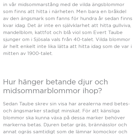
in vår midsommarstång med de vilda ängsblommor
som finns att hitta i närheten. Men bara en bråkdel
av den ängsmark som fanns för hundra år sedan finns
kvar idag. Det är inte en självklarhet att hitta gullviva,
mandelblom, kattfot och blå viol som Evert Taube
sjunger om i Sjösala vals från 40-talet. Vilda blommor
är helt enkelt inte lika lätta att hitta idag som de var i
mitten av 1900-talet.
Hur hänger betande djur och
midsommarblommor ihop?
Sedan Taube skrev sin visa har arealerna med betes-
och ängsmarker stadigt minskat. För att känsliga
blommor ska kunna växa på dessa marker behöver
markerna betas. Djuren betar gräs, brännässlor och
annat ogräs samtidigt som de lämnar komockor och