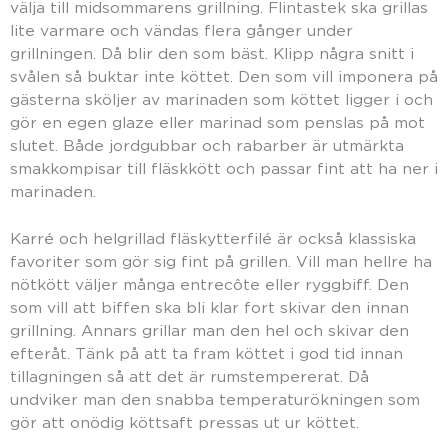
välja till midsommarens grillning. Flintastek ska grillas
lite varmare och vändas flera gånger under
grillningen. Då blir den som bäst. Klipp några snitt i
svålen så buktar inte köttet. Den som vill imponera på
gästerna sköljer av marinaden som köttet ligger i och
gör en egen glaze eller marinad som penslas på mot
slutet. Både jordgubbar och rabarber är utmärkta
smakkompisar till fläskkött och passar fint att ha ner i
marinaden.
Karré och helgrillad fläskytterfilé är också klassiska
favoriter som gör sig fint på grillen. Vill man hellre ha
nötkött väljer många entrecôte eller ryggbiff. Den
som vill att biffen ska bli klar fort skivar den innan
grillning. Annars grillar man den hel och skivar den
efteråt. Tänk på att ta fram köttet i god tid innan
tillagningen så att det är rumstempererat. Då
undviker man den snabba temperaturökningen som
gör att onödig köttsaft pressas ut ur köttet.