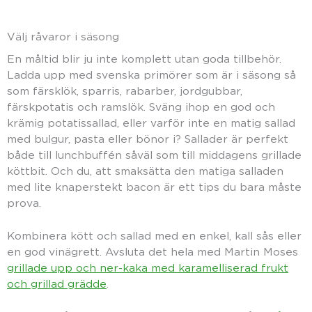
Välj råvaror i säsong
En måltid blir ju inte komplett utan goda tillbehör.
Ladda upp med svenska primörer som är i säsong så
som färsklök, sparris, rabarber, jordgubbar,
färskpotatis och ramslök. Sväng ihop en god och
krämig potatissallad, eller varför inte en matig sallad
med bulgur, pasta eller bönor i? Sallader är perfekt
både till lunchbuffén såväl som till middagens grillade
köttbit. Och du, att smaksätta den matiga salladen
med lite knaperstekt bacon är ett tips du bara måste
prova.
Kombinera kött och sallad med en enkel, kall sås eller
en god vinägrett. Avsluta det hela med Martin Moses
grillade upp och ner-kaka med karamelliserad frukt
och grillad grädde
.