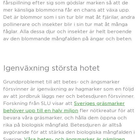
fårspillning efter sig som gödslar marken så att de
mer känsliga blommorna får en chans att växa upp.
Det är blommor som i sin tur blir mat åt fjärilar, andra
pollinerare och insekter blir i sin tur mat åt många
fåglar. Alla dessa djur och insekter är helt beroende
av den blommande mångfalden på ängar och beten.
Igenväxning största hotet
Grundproblemet till att betes- och ängsmarker
försvinner är igenväxning av hagmarker som en följd
av att jordbruk läggs ner och betesdjuren försvinner.
Forskning från SLU visar att
Sveriges gräsmarker
behöver upp till en halv miljon
fler nötkreatur för att
bevara våra gräsmarker, och hålla dem öppna och
rika på biologisk mångfald. Betesdjuren är alltså
avgörande för att stärka den biologiska mångfalden i
Sverige.
Våra betes- och ängsmarker är nämligen