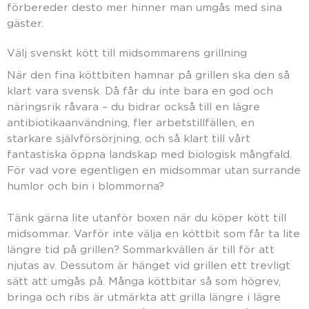
förbereder desto mer hinner man umgås med sina
gäster.
Välj svenskt kött till midsommarens grillning
När den fina köttbiten hamnar på grillen ska den så
klart vara svensk. Då får du inte bara en god och
näringsrik råvara – du bidrar också till en lägre
antibiotikaanvändning, fler arbetstillfällen, en
starkare självförsörjning, och så klart till vårt
fantastiska öppna landskap med biologisk mångfald.
För vad vore egentligen en midsommar utan surrande
humlor och bin i blommorna?
Tänk gärna lite utanför boxen när du köper kött till
midsommar. Varför inte välja en köttbit som får ta lite
längre tid på grillen? Sommarkvällen är till för att
njutas av. Dessutom är hänget vid grillen ett trevligt
sätt att umgås på. Många köttbitar så som högrev,
bringa och ribs är utmärkta att grilla längre i lägre