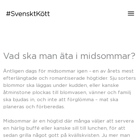
Hu
Midsommar
Vad ska man äta i midsommar?
Vad ska man äta till midsommar, hur gör man
matlagningen enklare och vad passar bäst att lägga på
grillen? Här hittar du tips och recept.
Äntligen dags för midsommar igen – en av årets mest
efterlängtade och romantiserade högtider. Sju sorters
blommor ska läggas under kudden, eller kanske
åtminstone plockas till blomvasen, vänner och familj
ska bjudas in, och inte att förglömma – mat ska
planeras och förberedas.
Midsommar är en högtid där många väljer att servera
en härlig buffé eller kanske sill till lunchen, för att
sedan grilla något gott på kvällskvisten. Ju mer man