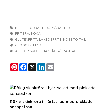
BUFFÉ
,
FÖRRÄTTER/SMÅRÄTTER
FRITERA
,
KOKA
GLUTENFRITT
,
LAKTOSFRITT
,
NOSE TO TAIL
GLÖGGSNITTAR
ALLT GRISKÖTT
,
BAKLÄGG/FRAMLÄGG
Pinterest
Facebook
X
LinkedIn
Email
Rökig skinkröra i hjärtsallad med picklade
senapsfrön