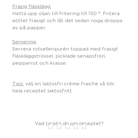
Frasig fläsklägg:
Hetta upp oljan till fritering till 150 °. Fritera
köttet frasigt och låt det sedan noga droppa
av på papper.
Servering:
Servera rotselleripurén toppad med frasigt
fläskläggströssel, picklade senapsfrön,
pepparrot och krasse.
Tips:
välj en laktosfri crème fraiche så blir
hela receptet laktosfritt.
Vad tyckte du om receptet?