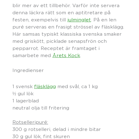
blir mer av ett tillbehör. Varför inte servera
denna läckra rätt som en aptitretare på
festen, exempelvis till
julminglet
. På en len
puré serveras en frasigt strössel av fläsklägg.
Här samsas typiskt klassiska svenska smaker
med griskött, picklade senapsfrön och
pepparrot. Receptet är framtaget i
samarbete med
Årets Kock
.
Ingredienser
1 svensk
fläsklägg
med svål, ca 1 kg
½ gul lök
1 lagerblad
neutral olja till fritering
Rotselleripuré:
300 g rotselleri, delad i mindre bitar
30 g gul lök, fint skuren