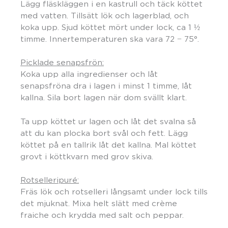
Lägg fläskläggen i en kastrull och täck köttet
med vatten. Tillsätt lök och lagerblad, och
koka upp. Sjud köttet mört under lock, ca 1 ½
timme. Innertemperaturen ska vara 72 − 75°.
Picklade senapsfrön:
Koka upp alla ingredienser och låt
senapsfröna dra i lagen i minst 1 timme, låt
kallna. Sila bort lagen när dom svällt klart.
Ta upp köttet ur lagen och låt det svalna så
att du kan plocka bort svål och fett. Lägg
köttet på en tallrik låt det kallna. Mal köttet
grovt i köttkvarn med grov skiva.
Rotselleripuré:
Fräs lök och rotselleri långsamt under lock tills
det mjuknat. Mixa helt slätt med crème
fraiche och krydda med salt och peppar.