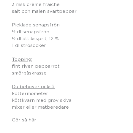
3 msk crème fraiche
salt och malen svartpeppar
Picklade senapsfrön:
½ dl senapsfrön
½ dl ättikssprit, 12 %
1 dl strösocker
Topping:
fint riven pepparrot
smörgåskrasse
Du behöver också:
köttermometer
köttkvarn med grov skiva
mixer eller matberedare
Gör så här