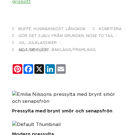
griskött
BUFFÉ
,
HUSMANSKOST
,
LÅNGKOK
KONFITERA
GÖR DET SJÄLV FRÅN GRUNDEN
,
NOSE TO TAIL
JUL
,
JULKLASSIKER
ALLT GRISKÖTT
,
BAKLÄGG/FRAMLÄGG
,
SIDA/SIDFLÄSK
Pinterest
Facebook
X
LinkedIn
Email
Pressylta med brynt smör och senapsfrön
Modern pressylta