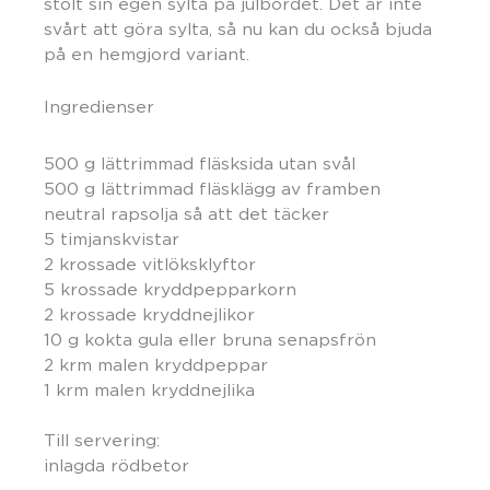
stolt sin egen sylta på julbordet. Det är inte
svårt att göra sylta, så nu kan du också bjuda
på en hemgjord variant.
Ingredienser
500 g lättrimmad fläsksida utan svål
500 g lättrimmad fläsklägg av framben
neutral rapsolja så att det täcker
5 timjanskvistar
2 krossade vitlöksklyftor
5 krossade kryddpepparkorn
2 krossade kryddnejlikor
10 g kokta gula eller bruna senapsfrön
2 krm malen kryddpeppar
1 krm malen kryddnejlika
Till servering:
inlagda rödbetor