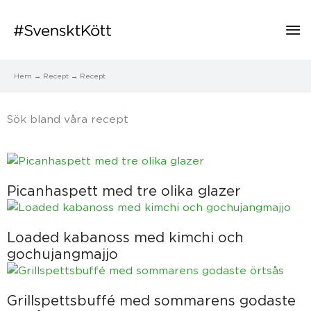
Hu
Hem
Recept
Recept
Sök bland våra recept​
Sida
Sida
Sida
Sida
Sida
Picanhaspett med tre olika glazer
Loaded kabanoss med kimchi och
gochujangmajjo
Grillspettsbuffé med sommarens godaste