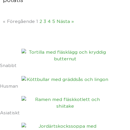
« Föregående
1
2
3
4
5
Nästa »
Snabbt
Husman
Asiatiskt