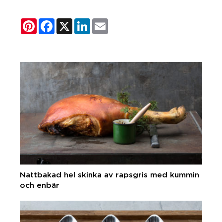
Pinterest
Facebook
X
LinkedIn
Email
Nattbakad hel skinka av rapsgris med kummin
och enbär