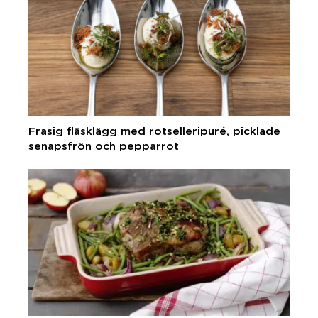
Frasig fläsklägg med rotselleripuré, picklade
senapsfrön och pepparrot