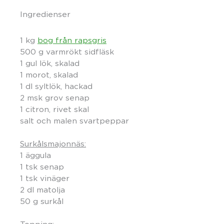
Ingredienser
1 kg
bog från rapsgris
500 g varmrökt sidfläsk
1 gul lök, skalad
1 morot, skalad
1 dl syltlök, hackad
2 msk grov senap
1 citron, rivet skal
salt och malen svartpeppar
Surkålsmajonnäs:
1 äggula
1 tsk senap
1 tsk vinäger
2 dl matolja
50 g surkål