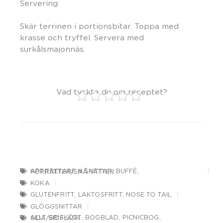
Servering:
Skär terrinen i portionsbitar. Toppa med
krasse och tryffel. Servera med
surkålsmajonnäs.
Vad tyckte du om receptet?
APTITRETARE & SNITTAR
,
BUFFÉ
,
FÖRRÄTTER/SMÅRÄTTER
KOKA
GLUTENFRITT
,
LAKTOSFRITT
,
NOSE TO TAIL
GLÖGGSNITTAR
ALLT GRISKÖTT
,
BOGBLAD
,
PICNICBOG
,
SIDA/SIDFLÄSK