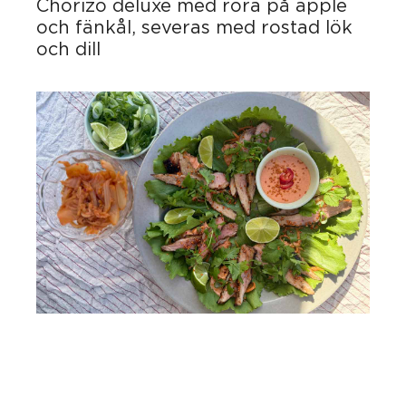
Chorizo deluxe med röra på äpple
och fänkål, severas med rostad lök
och dill