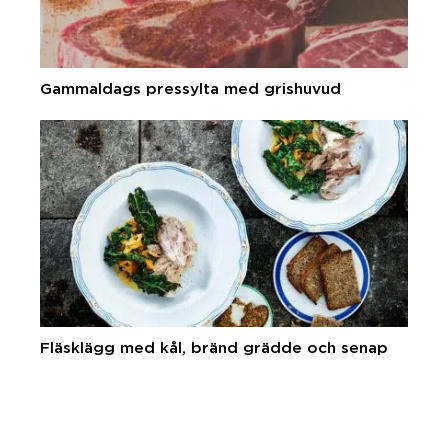
Gammaldags pressylta med grishuvud
Fläsklägg med kål, bränd grädde och senap