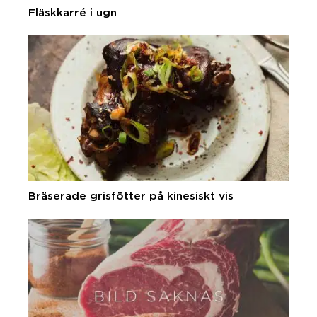
Fläskkarré i ugn
Bräserade grisfötter på kinesiskt vis