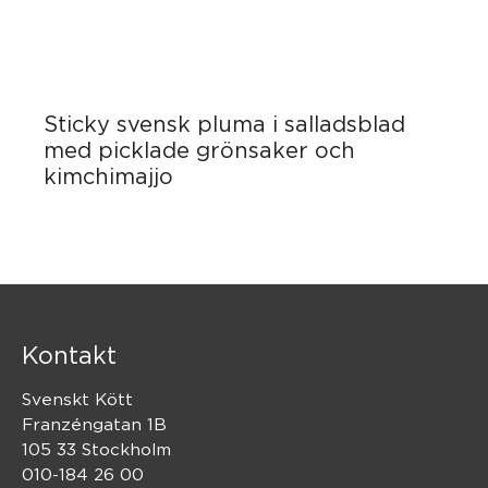
Sticky svensk pluma i salladsblad
med picklade grönsaker och
kimchimajjo
Kontakt
Svenskt Kött
Franzéngatan 1B
105 33 Stockholm
010-184 26 00