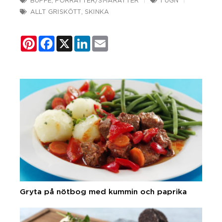
BUFFÉ
,
FÖRRÄTTER/SMÅRÄTTER
I UGN
ALLT GRISKÖTT
,
SKINKA
Pinterest
Facebook
X
LinkedIn
Email
Gryta på nötbog med kummin och paprika