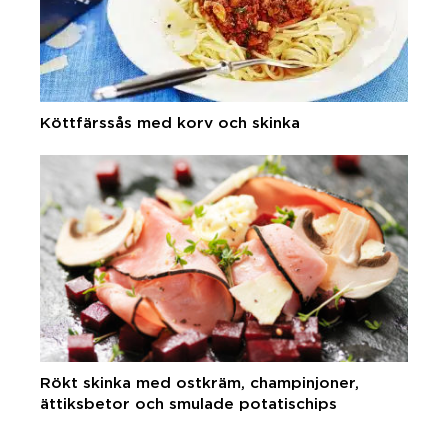
Köttfärssås med korv och skinka
Rökt skinka med ostkräm, champinjoner,
ättiksbetor och smulade potatischips