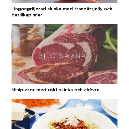
Lingongriljerad skinka med tranbärsjelly och
basilikapinnar
Minipizzor med rökt skinka och chèvre