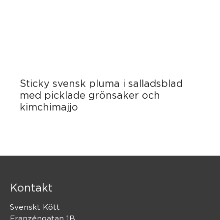
Sticky svensk pluma i salladsblad
med picklade grönsaker och
kimchimajjo
Kontakt
Svenskt Kött
Franzéngatan 1B