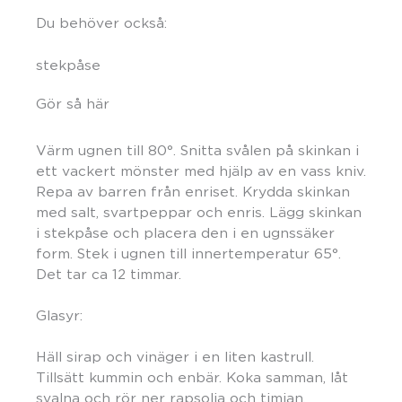
Du behöver också:
stekpåse
Gör så här
Värm ugnen till 80°. Snitta svålen på skinkan i
ett vackert mönster med hjälp av en vass kniv.
Repa av barren från enriset. Krydda skinkan
med salt, svartpeppar och enris. Lägg skinkan
i stekpåse och placera den i en ugnssäker
form. Stek i ugnen till innertemperatur 65°.
Det tar ca 12 timmar.
Glasyr:
Häll sirap och vinäger i en liten kastrull.
Tillsätt kummin och enbär. Koka samman, låt
svalna och rör ner rapsolja och timjan.