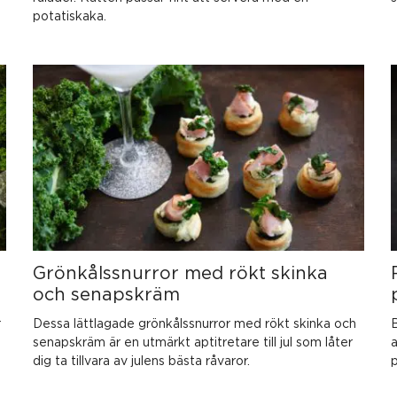
potatiskaka.
Grönkålssnurror med rökt skinka
och senapskräm
r
Dessa lättlagade grönkålssnurror med rökt skinka och
B
senapskräm är en utmärkt aptitretare till jul som låter
a
dig ta tillvara av julens bästa råvaror.
p