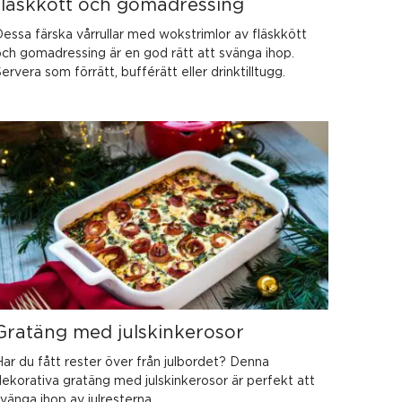
fläskkött och gomadressing
essa färska vårrullar med wokstrimlor av fläskkött
ch gomadressing är en god rätt att svänga ihop.
ervera som förrätt, bufférätt eller drinktilltugg.
Gratäng med julskinkerosor
ar du fått rester över från julbordet? Denna
ekorativa gratäng med julskinkerosor är perfekt att
vänga ihop av julresterna.