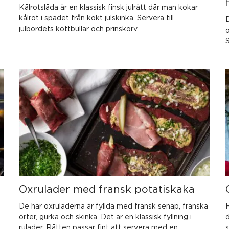
Kålrotslåda är en klassisk finsk julrätt där man kokar
,
kålrot i spadet från kokt julskinka. Servera till
D
julbordets köttbullar och prinskorv.
o
S
Oxrulader med fransk potatiskaka
De här oxruladerna är fyllda med fransk senap, franska
H
örter, gurka och skinka. Det är en klassisk fyllning i
d
rulader. Rätten passar fint att servera med en
s