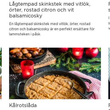
Lågtempad skinkstek med vitlök,
örter, rostad citron och vit
balsamicosky
I
s
En lågtempad skinkstek med vitlök, örter, rostad
v
citron och balsamicosky är en perfekt ersättare för
lammsteken i påsk.
Kålrotslåda