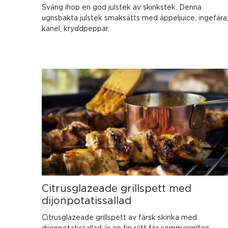
Sväng ihop en god julstek av skinkstek. Denna
ugnsbakta julstek smaksätts med äppeljuice, ingefära
kanel, kryddpeppar.
Citrusglazeade grillspett med
dijonpotatissallad
Citrusglazeade grillspett av färsk skinka med
dijonpotatissallad är en fin rätt för sommargrillen.