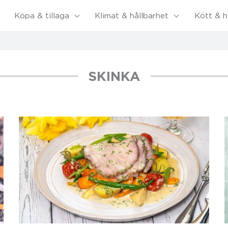
Köpa & tillaga
Klimat & hållbarhet
Kött & h
SKINKA
Sida
Sida
Sida
Sida
Sida