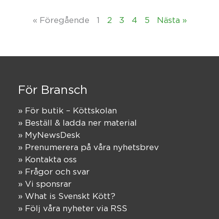
« Föregående
1
2
3
4
5
Nästa »
För Bransch
» För butik – Köttskolan
» Beställ & ladda ner material
» MyNewsDesk
» Prenumerera på våra nyhetsbrev
» Kontakta oss
» Frågor och svar
» Vi sponsrar
» What is Svenskt Kött?
» Följ våra nyheter via RSS