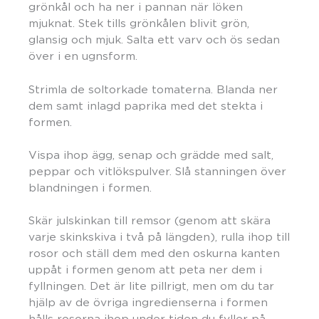
grönkål och ha ner i pannan när löken
mjuknat. Stek tills grönkålen blivit grön,
glansig och mjuk. Salta ett varv och ös sedan
över i en ugnsform.
Strimla de soltorkade tomaterna. Blanda ner
dem samt inlagd paprika med det stekta i
formen.
Vispa ihop ägg, senap och grädde med salt,
peppar och vitlökspulver. Slå stanningen över
blandningen i formen.
Skär julskinkan till remsor (genom att skära
varje skinkskiva i två på längden), rulla ihop till
rosor och ställ dem med den oskurna kanten
uppåt i formen genom att peta ner dem i
fyllningen. Det är lite pillrigt, men om du tar
hjälp av de övriga ingredienserna i formen
hålls rosorna ihop under tiden du fyller på