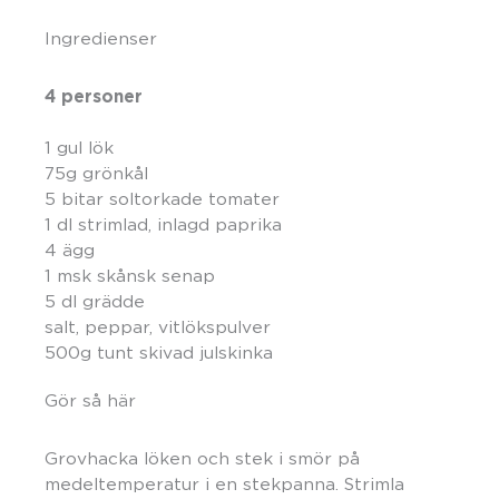
Ingredienser
4 personer
1 gul lök
75g grönkål
5 bitar soltorkade tomater
1 dl strimlad, inlagd paprika
4 ägg
1 msk skånsk senap
5 dl grädde
salt, peppar, vitlökspulver
500g tunt skivad julskinka
Gör så här
Grovhacka löken och stek i smör på
medeltemperatur i en stekpanna. Strimla