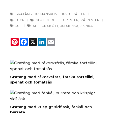
GRATÄNG
,
HUSMANSKOST
,
HUVUDRÄTTER
I UGN
GLUTENFRITT
,
JULRESTER
,
PÅ RESTER
JUL
ALLT GRISKÖTT
,
JULSKINKA
,
SKINKA
Pinterest
Facebook
X
LinkedIn
Email
Gratäng med råkorvsfärs, färska tortellini,
spenat och tomatsås
Gratäng med krispigt sidfläsk, fänkål och
burrata