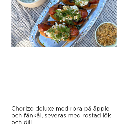
Chorizo deluxe med röra på äpple
och fänkål, severas med rostad lök
och dill