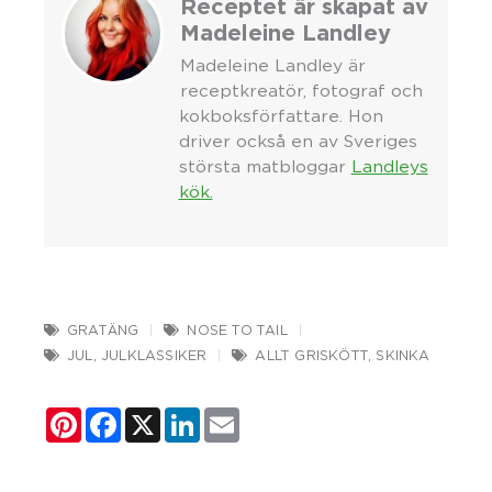
Receptet är skapat av
Madeleine Landley
Madeleine Landley är
receptkreatör, fotograf och
kokboksförfattare. Hon
driver också en av Sveriges
största matbloggar
Landleys
kök.
GRATÄNG
NOSE TO TAIL
JUL
,
JULKLASSIKER
ALLT GRISKÖTT
,
SKINKA
Pinterest
Facebook
X
LinkedIn
Email