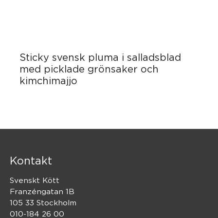
Sticky svensk pluma i salladsblad
med picklade grönsaker och
kimchimajjo
Kontakt
Svenskt Kött
Franzéngatan 1B
105 33 Stockholm
010-184 26 00