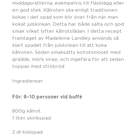
middagsrätterna, exempelvis till fläsklägg eller
en god stek. Kålroten ska enligt traditionen
kokas i det spad som blir över från när man
kokat julskinkan. Detta har både sälta och god
smak vilket lyfter kålrotslådan. I detta recept
framtaget av Madeleine Landley används så
klart spadet från julskinkan till att koka
kålroten. Sedan smaksätts kolrotsmoset med
grädde, mörk sirap, och ingefära för att sedan
toppas med ströbröd.
Ingredienser
För: 8–10 personer vid buffé
800g kålrot
1 liter skinkspad
2 dl kokspad