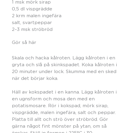
1 msk mörk sirap
0,5 dl vispgrädde
2 krm malen ingefära
salt, svartpeppar
2–3 msk ströbröd
Gör så här
Skala och hacka kålroten. Lägg kålroten i en
gryta och slå på skinkspadet. Koka kålroten i
20 minuter under lock. Skumma med en sked
när det börjar koka.
Häll av kokspadet i en kanna. Lägg kålroten i
en ugnsform och mosa den med en
potatismosare. Rör i kokspad, mörk sirap,
vispgrädde, malen ingefära, salt och peppar.
Platta till allt och strö över ströbröd. Gör
gärna något fint mönster på ytan, om så
önskas. Ställ in formen i 225°C i 30