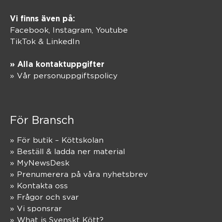
Vi finns även på:
Facebook,
Instagram
,
Youtube
TikTok
&
LinkedIn
» Alla kontaktuppgifter
» Vår personuppgiftspolicy
För Bransch
» För butik – Köttskolan
» Beställ & ladda ner material
» MyNewsDesk
» Prenumerera på våra nyhetsbrev
» Kontakta oss
» Frågor och svar
» Vi sponsrar
» What is Svenskt Kött?