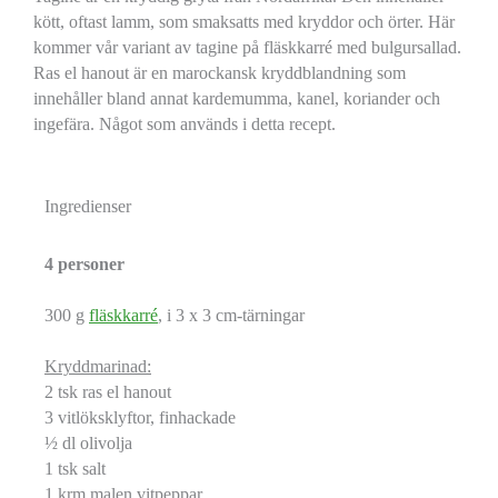
kött, oftast lamm, som smaksatts med kryddor och örter. Här
kommer vår variant av tagine på fläskkarré med bulgursallad.
Ras el hanout är en marockansk kryddblandning som
innehåller bland annat kardemumma, kanel, koriander och
ingefära. Något som används i detta recept.
Ingredienser
4 personer
300 g
fläskkarré
, i 3 x 3 cm-tärningar
Kryddmarinad:
2 tsk ras el hanout
3 vitlöksklyftor, finhackade
½ dl olivolja
1 tsk salt
1 krm malen vitpeppar