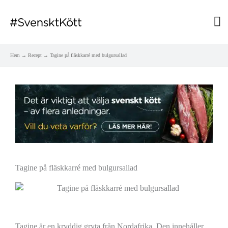
Hu
Hem
Recept
Tagine på fläskkarré med bulgursallad
Tagine på fläskkarré med bulgursallad
Tagine är en kryddig gryta från Nordafrika. Den innehåller