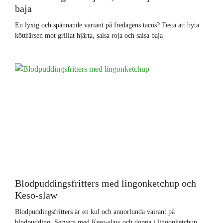
baja
En lyxig och spännande variant på fredagens tacos? Testa att byta
köttfärsen mot grillat hjärta, salsa roja och salsa baja
Blodpuddingsfritters med lingonketchup och
Keso-slaw
Blodpuddingsfritters är en kul och annorlunda vairant på
blodpudding. Servera med Keso-slaw och doppa i lingonketchup.