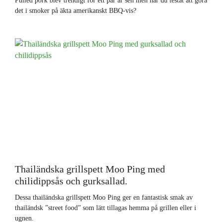
Pulled pork blev trendigt för ett par år sen men har du testat att göra
det i smoker på äkta amerikanskt BBQ-vis?
Thailändska grillspett Moo Ping med
chilidippsås och gurksallad.
Dessa thailändska grillspett Moo Ping ger en fantastisk smak av
thailändsk ”street food” som lätt tillagas hemma på grillen eller i
ugnen.