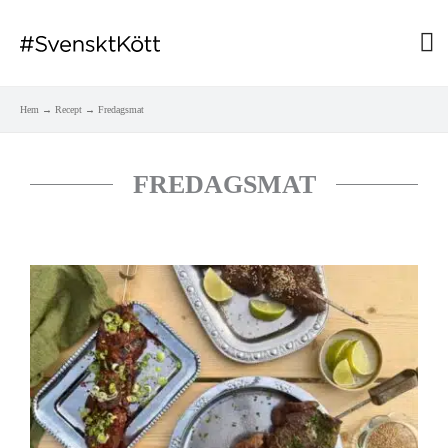
Hu
Hem
Recept
Fredagsmat
FREDAGSMAT
Sida
Sida
Sida
Sida
Sida