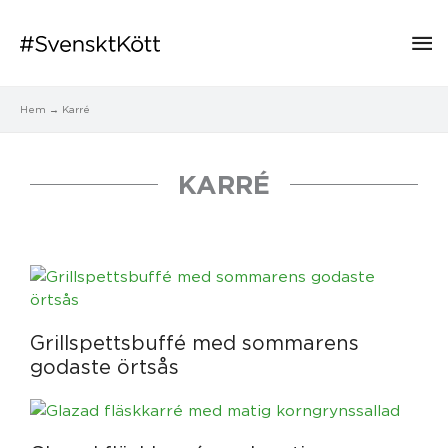
Hu
Hem
Karré
KARRÉ
Sida
Sida
Sida
Sida
Sida
Grillspettsbuffé med sommarens
godaste örtsås