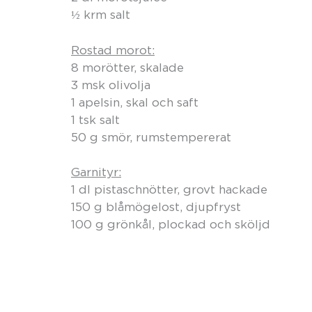
½ krm salt
Rostad morot:
8 morötter, skalade
3 msk olivolja
1 apelsin, skal och saft
1 tsk salt
50 g smör, rumstempererat
Garnityr:
1 dl pistaschnötter, grovt hackade
150 g blåmögelost, djupfryst
100 g grönkål, plockad och sköljd