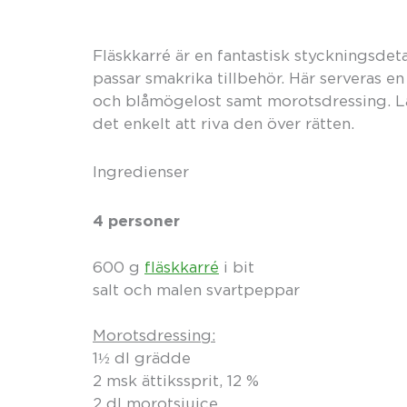
Fläskkarré är en fantastisk styckningsd
passar smakrika tillbehör. Här serveras e
och blåmögelost samt morotsdressing. Lä
det enkelt att riva den över rätten.
Ingredienser
4 personer
600 g
fläskkarré
i bit
salt och malen svartpeppar
Morotsdressing:
1½ dl grädde
2 msk ättikssprit, 12 %
2 dl morotsjuice