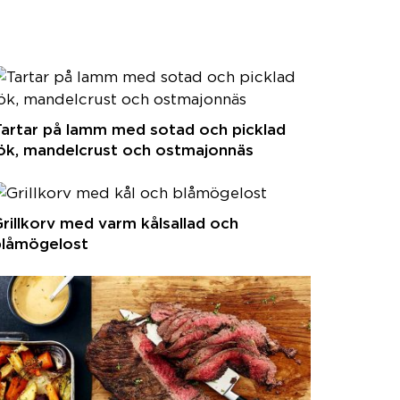
artar på lamm med sotad och picklad
ök, mandelcrust och ostmajonnäs
rillkorv med varm kålsallad och
blåmögelost