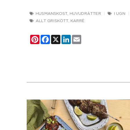
HUSMANSKOST
,
HUVUDRÄTTER
I UGN
ALLT GRISKÖTT
,
KARRÉ
Pinterest
Facebook
X
LinkedIn
Email