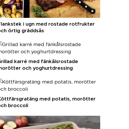
lankstek i ugn med rostade rotfrukter
ch örtig gräddsås
rillad karré med fänkålsrostade
morötter och yoghurtdressing
Köttfärsgratäng med potatis, morötter
ch broccoli