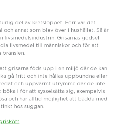
naturlig del av kretsloppet. Förr var det
al och annat som blev över i hushållet. Så är
n livsmedelsindustrin. Grisarnas gödsel
odla livsmedel till människor och för att
 bränslen.
tt grisarna föds upp i en miljö där de kan
a gå fritt och inte hållas uppbundna eller
 fredat och uppvärmt utrymme där de inte
t böka i för att sysselsätta sig, exempelvis
lösa och har alltid möjlighet att bädda med
nstinkt hos suggan.
griskött