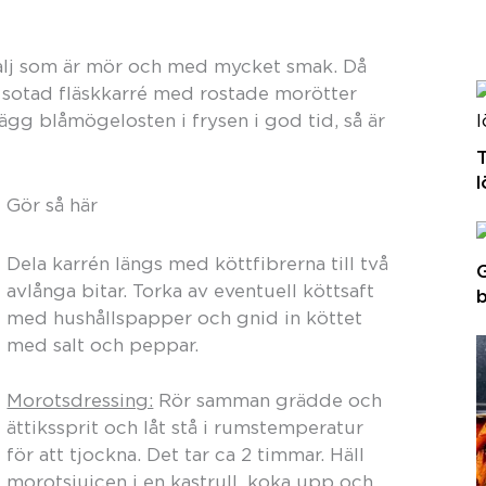
etalj som är mör och med mycket smak. Då
n sotad fläskkarré med rostade morötter
gg blåmögelosten i frysen i god tid, så är
T
l
Gör så här
Dela karrén längs med köttfibrerna till två
G
avlånga bitar. Torka av eventuell köttsaft
med hushållspapper och gnid in köttet
med salt och peppar.
Morotsdressing:
Rör samman grädde och
ättikssprit och låt stå i rumstemperatur
för att tjockna. Det tar ca 2 timmar. Häll
morotsjuicen i en kastrull, koka upp och