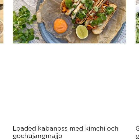
Loaded kabanoss med kimchi och
gochujangmajjo
g