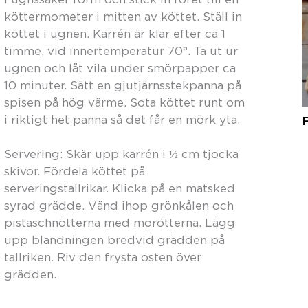
köttermometer i mitten av köttet. Ställ in
köttet i ugnen. Karrén är klar efter ca 1
timme, vid innertemperatur 70°. Ta ut ur
ugnen och låt vila under smörpapper ca
10 minuter. Sätt en gjutjärnsstekpanna på
spisen på hög värme. Sota köttet runt om
i riktigt het panna så det får en mörk yta.
F
Servering:
Skär upp karrén i ½ cm tjocka
skivor. Fördela köttet på
serveringstallrikar. Klicka på en matsked
syrad grädde. Vänd ihop grönkålen och
pistaschnötterna med morötterna. Lägg
upp blandningen bredvid grädden på
tallriken. Riv den frysta osten över
grädden.