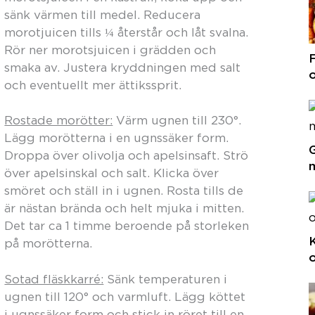
sänk värmen till medel. Reducera
morotjuicen tills ¼ återstår och låt svalna.
Rör ner morotsjuicen i grädden och
F
smaka av. Justera kryddningen med salt
o
och eventuellt mer ättikssprit.
Rostade morötter:
Värm ugnen till 230°.
Lägg morötterna i en ugnssäker form.
G
Droppa över olivolja och apelsinsaft. Strö
över apelsinskal och salt. Klicka över
smöret och ställ in i ugnen. Rosta tills de
är nästan brända och helt mjuka i mitten.
Det tar ca 1 timme beroende på storleken
på morötterna.
o
Sotad fläskkarré:
Sänk temperaturen i
ugnen till 120° och varmluft. Lägg köttet
i ugnssäker form och stick in röret till en