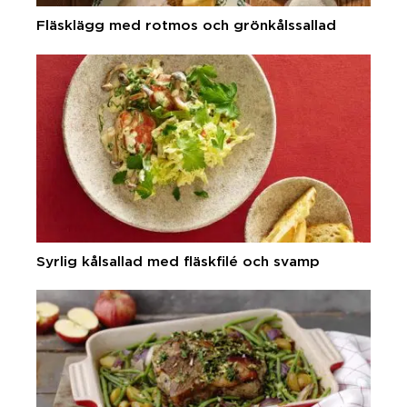
Fläsklägg med rotmos och grönkålssallad
Syrlig kålsallad med fläskfilé och svamp