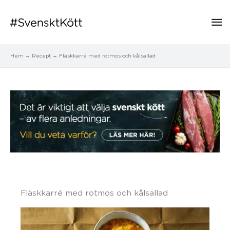
Hu
Hem
Recept
Fläskkarré med rotmos och kålsallad
Fläskkarré med rotmos och kålsallad