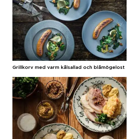
Grillkorv med varm kålsallad och blåmögelost