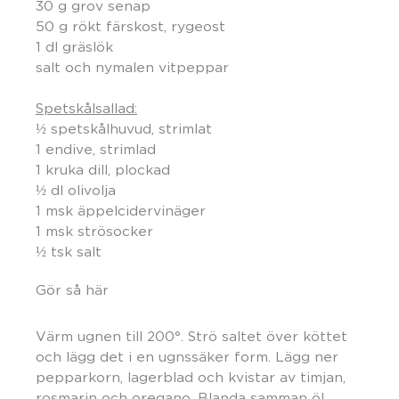
30 g grov senap
50 g rökt färskost, rygeost
1 dl gräslök
salt och nymalen vitpeppar
Spetskålsallad:
½ spetskålhuvud, strimlat
1 endive, strimlad
1 kruka dill, plockad
½ dl olivolja
1 msk äppelcidervinäger
1 msk strösocker
½ tsk salt
Gör så här
Värm ugnen till 200°. Strö saltet över köttet
och lägg det i en ugnssäker form. Lägg ner
pepparkorn, lagerblad och kvistar av timjan,
rosmarin och oregano. Blanda samman öl,