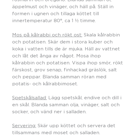
äppelmust och vinäger, och häll på. Ställ in
formen i ugnen och tillaga köttet till
innertemperatur 80°, ca 1 ½ timme.
Mos på kålrabbi och rökt ost:
Skala kålrabbin
och potatisen. Skär dem i stora kuber och
koka i vatten tills de är mjuka. Häll av vattnet
och låt det ånga av något. Mosa ihop
kålrabbin och potatisen. Vispa ihop smör, rökt
färskost, grov senap, finhackad gräslök, salt
och peppar. Blanda samman röran med
potatis- och kålrabbimoset.
Spetskålsallad:
Lägg spetskål, endive och dill i
en skål. Blanda samman olja, vinäger, salt och
socker, och vänd ner i salladen.
Servering:
Skär upp köttet och servera det
tillsammans med moset och salladen.