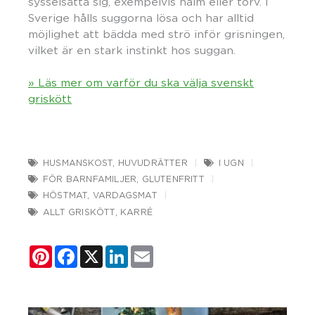
sysselsätta sig, exempelvis halm eller torv. I
Sverige hålls suggorna lösa och har alltid
möjlighet att bädda med strö inför grisningen,
vilket är en stark instinkt hos suggan.
» Läs mer om varför du ska välja svenskt
griskött
HUSMANSKOST
,
HUVUDRÄTTER
I UGN
FÖR BARNFAMILJER
,
GLUTENFRITT
HÖSTMAT
,
VARDAGSMAT
ALLT GRISKÖTT
,
KARRÉ
Pinterest
Facebook
X
LinkedIn
Email