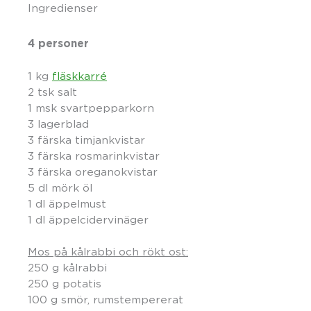
Ingredienser
4 personer
1 kg
fläskkarré
2 tsk salt
1 msk svartpepparkorn
3 lagerblad
3 färska timjankvistar
3 färska rosmarinkvistar
3 färska oreganokvistar
5 dl mörk öl
1 dl äppelmust
1 dl äppelcidervinäger
Mos på kålrabbi och rökt ost:
250 g kålrabbi
250 g potatis
100 g smör, rumstempererat