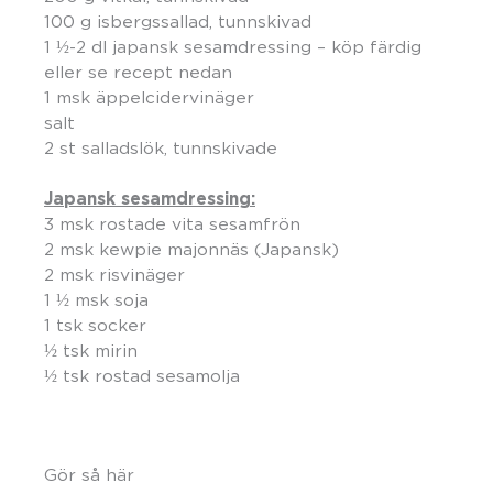
100 g isbergssallad, tunnskivad
1 ½-2 dl japansk sesamdressing – köp färdig
eller se recept nedan
1 msk äppelcidervinäger
salt
2 st salladslök, tunnskivade
Japansk sesamdressing:
3 msk rostade vita sesamfrön
2 msk kewpie majonnäs (Japansk)
2 msk risvinäger
1 ½ msk soja
1 tsk socker
½ tsk mirin
½ tsk rostad sesamolja
Gör så här