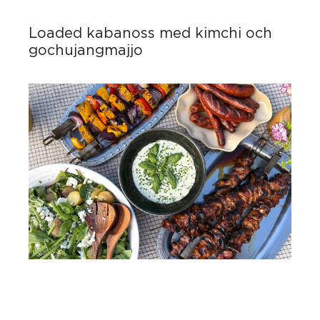
Loaded kabanoss med kimchi och
gochujangmajjo