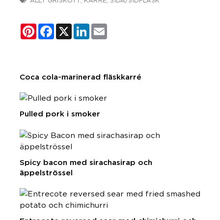
ALLT GRISKÖTT
,
KARRÉ
,
SIDA/SIDFLÄSK
Pinterest
Facebook
X
LinkedIn
Email
Coca cola-marinerad fläskkarré
Pulled pork i smoker
Spicy bacon med sirachasirap och
äppelströssel