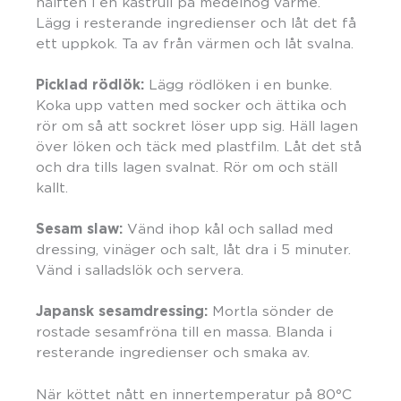
hälften i en kastrull på medelhög värme.
Lägg i resterande ingredienser och låt det få
ett uppkok. Ta av från värmen och låt svalna.
Picklad rödlök:
Lägg rödlöken i en bunke.
Koka upp vatten med socker och ättika och
rör om så att sockret löser upp sig. Häll lagen
över löken och täck med plastfilm. Låt det stå
och dra tills lagen svalnat. Rör om och ställ
kallt.
Sesam slaw:
Vänd ihop kål och sallad med
dressing, vinäger och salt, låt dra i 5 minuter.
Vänd i salladslök och servera.
Japansk sesamdressing:
Mortla sönder de
rostade sesamfröna till en massa. Blanda i
resterande ingredienser och smaka av.
När köttet nått en innertemperatur på 80°C