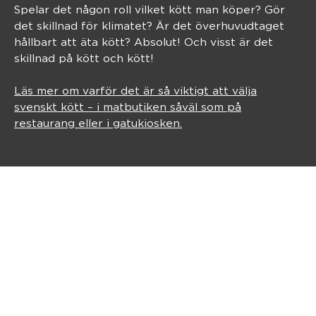
Spelar det någon roll vilket kött man köper? Gör
det skillnad för klimatet? Är det överhuvudtaget
hållbart att äta kött? Absolut! Och visst är det
skillnad på kött och kött!
Läs mer om varför det är så viktigt att välja
svenskt kött – i matbutiken såväl som på
restaurang eller i gatukiosken.