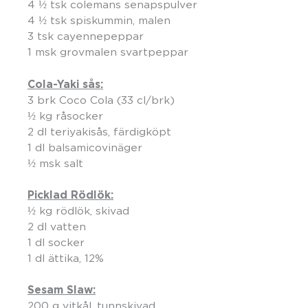
4 ½ tsk colemans senapspulver
4 ½ tsk spiskummin, malen
3 tsk cayennepeppar
1 msk grovmalen svartpeppar
Cola-Yaki sås:
3 brk Coco Cola (33 cl/brk)
½ kg råsocker
2 dl teriyakisås, färdigköpt
1 dl balsamicovinäger
½ msk salt
Picklad Rödlök:
½ kg rödlök, skivad
2 dl vatten
1 dl socker
1 dl ättika, 12%
Sesam Slaw:
200 g vitkål, tunnskivad