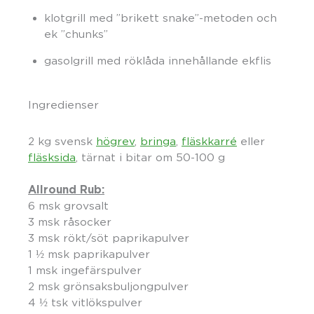
klotgrill med ”brikett snake”-metoden och
ek ”chunks”
gasolgrill med röklåda innehållande ekflis
Ingredienser
2 kg svensk
högrev
,
bringa
,
fläskkarré
eller
fläsksida
, tärnat i bitar om 50-100 g
Allround Rub:
6 msk grovsalt
3 msk råsocker
3 msk rökt/söt paprikapulver
1 ½ msk paprikapulver
1 msk ingefärspulver
2 msk grönsaksbuljongpulver
4 ½ tsk vitlökspulver