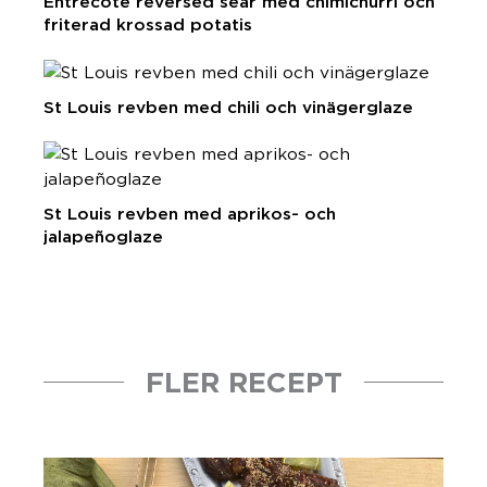
Entrecote reversed sear med chimichurri och
friterad krossad potatis
St Louis revben med chili och vinägerglaze
St Louis revben med aprikos- och
jalapeñoglaze
FLER RECEPT