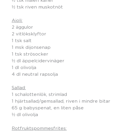
½ tsk malen kanel
½ tsk riven muskotnöt
Aioli:
2 äggulor
2 vitlöksklyftor
1 tsk salt
1 msk dijonsenap
1 tsk strösocker
½ dl äppelcidervinäger
1 dl olivolja
4 dl neutral rapsolja
Sallad:
1 schalottenlök, strimlad
1 hjärtsallad/gemsallad, riven i mindre bitar
65 g babyspenat, en liten påse
½ dl olivolja
Rotfruktspommesfrites: