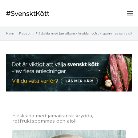
Hu
Hem
Recept
Fläsksida med jamaikansk krydda, rotfruktspommes och aioli
Fläsksida med jamaikansk krydda,
rotfruktspommes och aioli