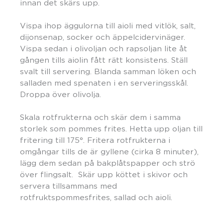
innan det skärs upp.
Vispa ihop äggulorna till aioli med vitlök, salt,
dijonsenap, socker och äppelcidervinäger.
Vispa sedan i olivoljan och rapsoljan lite åt
gången tills aiolin fått rätt konsistens. Ställ
svalt till servering. Blanda samman löken och
salladen med spenaten i en serveringsskål.
Droppa över olivolja.
Skala rotfrukterna och skär dem i samma
storlek som pommes frites. Hetta upp oljan till
fritering till 175°. Fritera rotfrukterna i
omgångar tills de är gyllene (cirka 8 minuter),
lägg dem sedan på bakplåtspapper och strö
över flingsalt. Skär upp köttet i skivor och
servera tillsammans med
rotfruktspommesfrites, sallad och aioli.