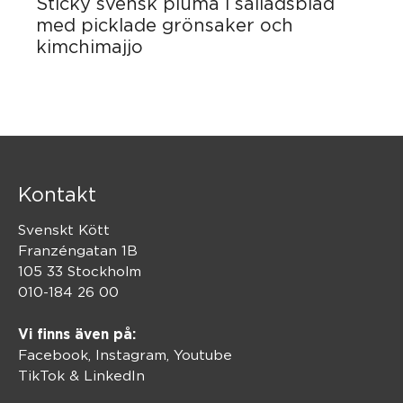
Sticky svensk pluma i salladsblad
med picklade grönsaker och
kimchimajjo
Kontakt
Svenskt Kött
Franzéngatan 1B
105 33 Stockholm
010-184 26 00
Vi finns även på:
Facebook,
Instagram
,
Youtube
TikTok
&
LinkedIn