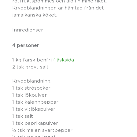
rotfruktspommes och aioli himmelriket.
Kryddblandningen är hämtad från det
jamaikanska köket.
Ingredienser
4 personer
1 kg färsk benfri
fläsksida
2 tsk grovt salt
Kryddblandning:
1 tsk strösocker
1 tsk lökpulver
1 tsk kajennpeppar
1 tsk vitlökspulver
1 tsk salt
1 tsk paprikapulver
½ tsk malen svartpeppar