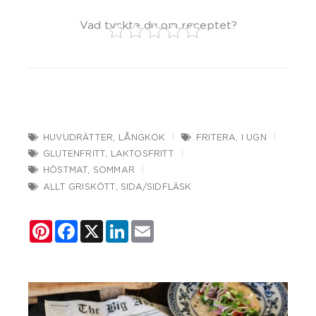
Vad tyckte du om receptet?
HUVUDRÄTTER
,
LÅNGKOK
FRITERA
,
I UGN
GLUTENFRITT
,
LAKTOSFRITT
HÖSTMAT
,
SOMMAR
ALLT GRISKÖTT
,
SIDA/SIDFLÄSK
Pinterest
Facebook
X
LinkedIn
Email