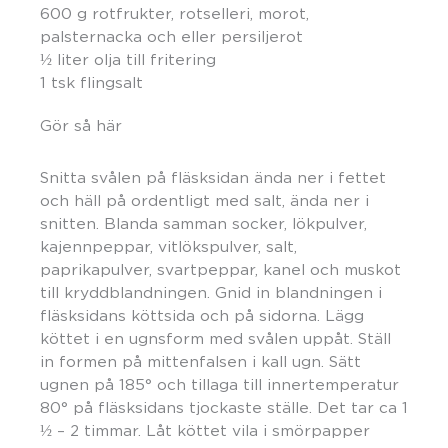
600 g rotfrukter, rotselleri, morot,
palsternacka och eller persiljerot
½ liter olja till fritering
1 tsk flingsalt
Gör så här
Snitta svålen på fläsksidan ända ner i fettet
och häll på ordentligt med salt, ända ner i
snitten. Blanda samman socker, lökpulver,
kajennpeppar, vitlökspulver, salt,
paprikapulver, svartpeppar, kanel och muskot
till kryddblandningen. Gnid in blandningen i
fläsksidans köttsida och på sidorna. Lägg
köttet i en ugnsform med svålen uppåt. Ställ
in formen på mittenfalsen i kall ugn. Sätt
ugnen på 185° och tillaga till innertemperatur
80° på fläsksidans tjockaste ställe. Det tar ca 1
½ – 2 timmar. Låt köttet vila i smörpapper