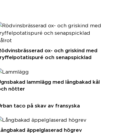
ödvinsbrässerad ox- och griskind med
ryffelpotatispuré och senapspicklad
ålrot
Ugnsbakad lammlägg med långbakad kål
och nötter
rban taco på skav av fransyska
Långbakad äppelglaserad högrev