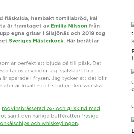
fläsksida, hembakt tortillabröd, kål
ta är framtaget av
Emilia Nilsson
från
 upp egna grisar i Silsjönäs och 2019 tog
met
Sveriges Mästerkock
. Här berättar
R
t
som är perfekt att bjuda på till påsk. Det
k
ssa tacos använder jag självklart fina
 är sparade i frysen. Jag tycker att det blir
 äter är lokalt – och stödjer den svenska
U
:
rödvinsbrässerad ox- och griskind med
rot
samt den härliga bufférätten
frasiga
rönkålschips och whiskeylingon
.