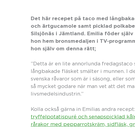
Det här recepet på taco med långbakad 
och ärtgucamole samt picklad polkabe
Silsjönäs
i Jämtland. Emilia föder själv
hon hem bronsmedaljen i TV-program
hon själv om denna rätt;
”Detta är en lite annorlunda fredagstaco 
långbakade fläsket smälter i munnen. I de
svenska råvaror som är i säsong, eller som
så mycket godare när man vet att det man
livsmedelsindustrin.”
Kolla också gärna in Emilias andra recept
tryffelpotatispuré och senapspicklad kål
rårakor med pepparrotskräm, sidfläsk, g