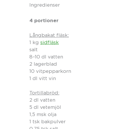
Ingredienser
4 portioner
Långbakat fläsk:
1 kg
sidfläsk
salt
8–10 dl vatten
2 lagerblad
10 vitpepparkorn
1 dl vitt vin
Tortillabröd:
2 dl vatten
5 dl vetemjöl
1,5 msk olja
1 tsk bakpulver
0,75 tsk salt