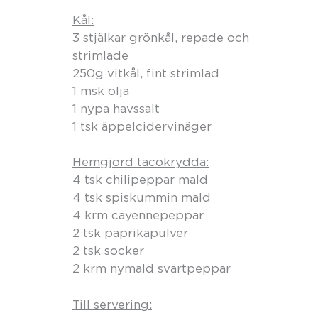
Kål:
3 stjälkar grönkål, repade och
strimlade
250g vitkål, fint strimlad
1 msk olja
1 nypa havssalt
1 tsk äppelcidervinäger
Hemgjord tacokrydda:
4 tsk chilipeppar mald
4 tsk spiskummin mald
4 krm cayennepeppar
2 tsk paprikapulver
2 tsk socker
2 krm nymald svartpeppar
Till servering: