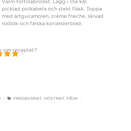
Värm tortillabrödet. Lägg i lite kål,
picklad polkabeta och stekt fläsk. Toppa
med ärtgucamolen, crème fraiche, skivad
rödlök och färska korianderblad.
u om receptet?
1
N
FREDAGSMAT
,
HÖSTMAT
,
PÅSK