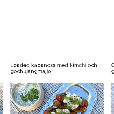
Loaded kabanoss med kimchi och
gochujangmajjo
g