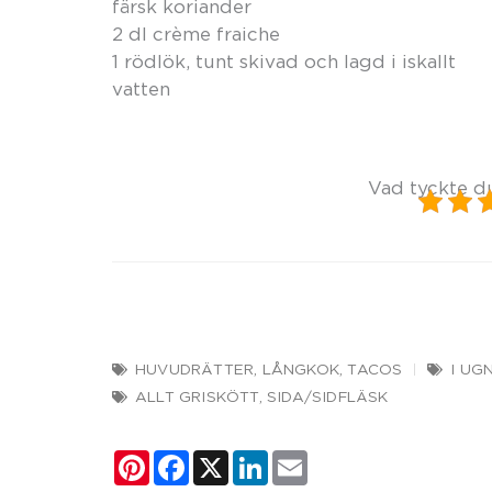
färsk koriander
2 dl crème fraiche
1 rödlök, tunt skivad och lagd i iskallt
vatten
Vad tyckte d
HUVUDRÄTTER
,
LÅNGKOK
,
TACOS
I UG
ALLT GRISKÖTT
,
SIDA/SIDFLÄSK
Pinterest
Facebook
X
LinkedIn
Email