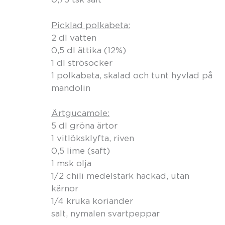
Picklad polkabeta:
2 dl vatten
0,5 dl ättika (12%)
1 dl strösocker
1 polkabeta, skalad och tunt hyvlad på
mandolin
Ärtgucamole:
5 dl gröna ärtor
1 vitlöksklyfta, riven
0,5 lime (saft)
1 msk olja
1/2 chili medelstark hackad, utan
kärnor
1/4 kruka koriander
salt, nymalen svartpeppar