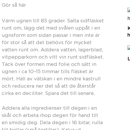
Gör så här
Värm ugnen till 85 grader. Salta sidfläsket
runt om, lägg det med svålen uppåt i en
ugnsform som sidan passar i men inte är
för stor så att det behövs för mycket
vatten runt om. Addera vatten, lagerblad,
vitpepparkorn och vitt vin runt sidfläsket.
L
Täck över formen med folie och sätt in
ugnen i ca 10–15 timmar tills fläsket är
mört. Häll av vätskan i en mindre kastrull
och reducera ner det så att de återstår
cirka en deciliter. Spara det till senare.
Addera alla ingredienser till degen i en
skål och arbeta ihop degen för hand till
en smidig deg. Dela degen i 16 bitar, rulla
till bollar (små tortillas). Kalva ut