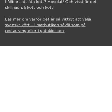
hållbart att äta kött? Absolut! Och visst är det
skillnad på kött och kött!
Läs mer om varför det är så viktigt att välja
svenskt kött – i matbutiken såväl som på
restaurang eller i gatukiosken.