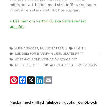
möjlighet att bädda med strö inför grisningen,
vilket är en stark instinkt hos suggan.
» Läs mer om varför du ska välja svenskt
griskött
HUSMANSKOST
,
HUVUDRÄTTER
I UGN
BUDGET
,
FÖR BARNFAMILJER
,
GLUTENFRITT
,
GRUNDRECEPT
HÖSTMAT
,
SÖNDAGSMAT
,
VARDAGSMAT
ALLT GRISKÖTT
ALL CHARK
,
FALUKORV
,
KORV
Pinterest
Facebook
X
LinkedIn
Email
Macka med grillad falukorv, rucola, rödlök och