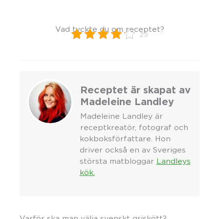
Vad tyckte du om receptet?
25
Receptet är skapat av
Madeleine Landley
Madeleine Landley är
receptkreatör, fotograf och
kokboksförfattare. Hon
driver också en av Sveriges
största matbloggar
Landleys
kök.
Varför ska man välja svenskt griskött?