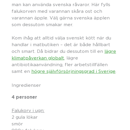
man kan använda svenska råvaror. Här fylls
falukorven med varannan skåra ost och
varannan äpple. Välj gärna svenska äpplen
som dessutom smakar mer.
Kom ihåg att alltid välja svenskt kött när du
handlar i matbutiken – det är både hållbart
och smart. Då bidrar du dessutom till en
lägre
klimatpåverkan globalt
, lägre
antibiotikaanvändning, fler arbetstillfällen
samt en
högre självförsörjningsgrad i Sverige
.
Ingredienser
4 personer
Falukorv i ugn:
2 gula lökar
smör