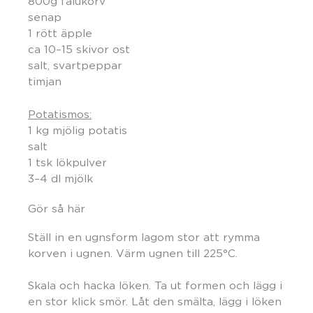
800g falukorv
senap
1 rött äpple
ca 10–15 skivor ost
salt, svartpeppar
timjan
Potatismos:
1 kg mjölig potatis
salt
1 tsk lökpulver
3–4 dl mjölk
Gör så här
Ställ in en ugnsform lagom stor att rymma
korven i ugnen. Värm ugnen till 225°C.
Skala och hacka löken. Ta ut formen och lägg i
en stor klick smör. Låt den smälta, lägg i löken