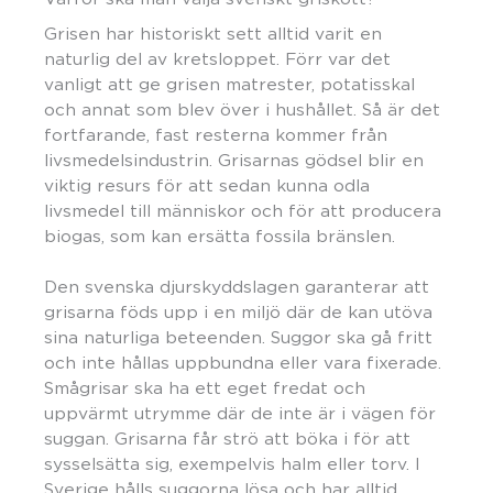
Grisen har historiskt sett alltid varit en
naturlig del av kretsloppet. Förr var det
vanligt att ge grisen matrester, potatisskal
och annat som blev över i hushållet. Så är det
fortfarande, fast resterna kommer från
livsmedelsindustrin. Grisarnas gödsel blir en
viktig resurs för att sedan kunna odla
livsmedel till människor och för att producera
biogas, som kan ersätta fossila bränslen.
Den svenska djurskyddslagen garanterar att
grisarna föds upp i en miljö där de kan utöva
sina naturliga beteenden. Suggor ska gå fritt
och inte hållas uppbundna eller vara fixerade.
Smågrisar ska ha ett eget fredat och
uppvärmt utrymme där de inte är i vägen för
suggan. Grisarna får strö att böka i för att
sysselsätta sig, exempelvis halm eller torv. I
Sverige hålls suggorna lösa och har alltid