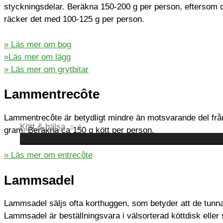
styckningsdelar. Beräkna 150-200 g per person, eftersom det
räcker det med 100-125 g per person.
» Läs mer om bog
»Läs mer om lägg
» Läs mer om grytbitar
Lammentrecôte
Lammentrecôte är betydligt mindre än motsvarande del från
Kött & hälsa
gram.
Beräkna ca 150 g kött per person.
» Läs mer om entrecôte
Lammsadel
Lammsadel säljs ofta korthuggen, som betyder att de tunna 
Lammsadel är beställningsvara i välsorterad köttdisk eller