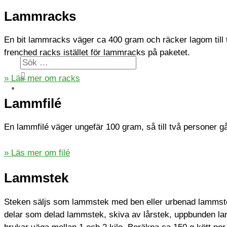
Lammracks
En bit lammracks väger ca 400 gram och räcker lagom till
frenched racks istället för lammracks på paketet.
» Läs mer om racks
Lammfilé
En lammfilé väger ungefär 100 gram, så till två personer går 
» Läs mer om filé
Lammstek
Steken säljs som lammstek med ben eller urbenad lammste
delar som delad lammstek, skiva av lårstek, uppbunden l