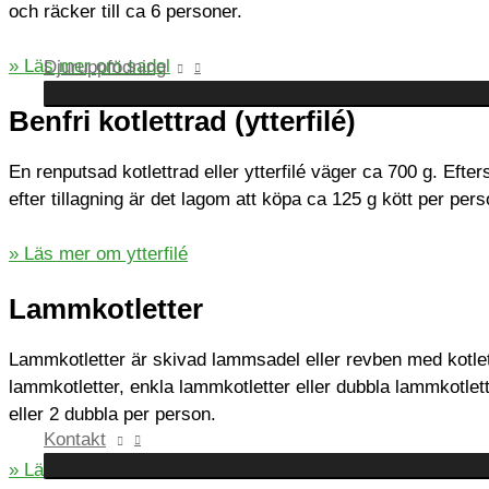
och räcker till ca 6 personer.
» Läs mer om sadel
Djuruppfödning
Benfri kotlettrad (ytterfilé)
En renputsad kotlettrad eller ytterfilé väger ca 700 g. Efte
efter tillagning är det lagom att köpa ca 125 g kött per per
» Läs mer om ytterfilé
Lammkotletter
Lammkotletter är skivad lammsadel eller revben med kotlet
lammkotletter, enkla lammkotletter eller dubbla lammkotlet
eller 2 dubbla per person.
Kontakt
» Läs mer om kotletter