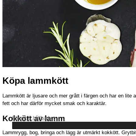
Köpa lammkött
Lammkött är ljusare och mer grått i färgen och har en lite
fett och har därför mycket smak och karaktär.
Kokkött av lamm
Klimat & hållbarhet
Lammrygg, bog, bringa och lägg är utmärkt kokkött. Gryt