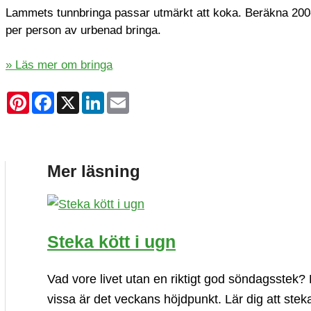
Lammets tunnbringa passar utmärkt att koka. Beräkna 200
per person av urbenad bringa.
» Läs mer om bringa
Pinterest
Facebook
X
LinkedIn
Email
Mer läsning
Steka kött i ugn
Vad vore livet utan en riktigt god söndagsstek? 
vissa är det veckans höjdpunkt. Lär dig att steka