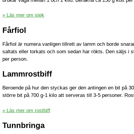
brukar väga mellan 1 och 2 kilo. Beräkna ca 150 g kött per
» Läs mer om stek
Fårfiol
Fårfiol är numera vanligen tillrett av lamm och borde sna
saltats eller torkats och som sedan har rökts. Den säljs i 
per person.
Lammrostbiff
Beroende på hur den styckas ger den antingen en bit på 300-
större bit på 700 g-1 kilo att serveras till 3-5 personer. Ro
» Läs mer om rostbiff
Tunnbringa