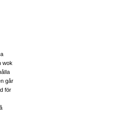
na
n wok
ålla
en går
d för
på