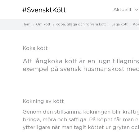
Aktuellt
Hem
Om kött
Köpa, tillaga och förvara kött
Laga kött
Kok
Koka kött
Att långkoka kött är en lugn tillagni
exempel på svensk husmanskost med 
Kokning av kött
Genom den stillsamma kokningen blir krafti
bringa, möra och saftiga. På köpet får man 
ytterligare när man tagit köttet ur grytan och