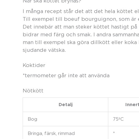
När ska köttet brynas?
I många recept står det att det hela köttet e
Till exempel till boeuf bourguignon, som är e
Det innebär att man steker köttet hastigt på
bidrar med färg och smak. I andra sammanha
man till exempel ska göra dillkött eller koka 
sjudande vätska.
Koktider
*termometer går inte att använda
Nötkött
Detalj
Inner
Bog
75ºC
Bringa, färsk, rimmad
*