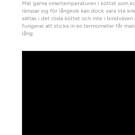
Mät gärna innertemperaturen i köttet som ko
lämpar sig för långkok kan dock vara lite 
sättas i det röda köttet och inte i bindväven 
fungerar att sticka in en termometer får man is
lång.