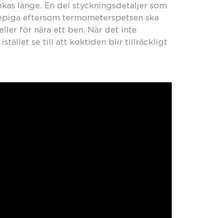
kas länge. En del styckningsdetaljer som
knepiga eftersom termometerspetsen ska
eller för nära ett ben. När det inte
tället se till att koktiden blir tillräckligt