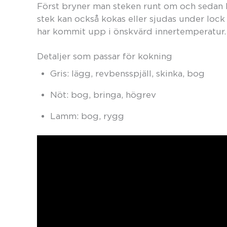
Först bryner man steken runt om och sedan hä
stek kan också kokas eller sjudas under lock 
har kommit upp i önskvärd innertemperatur.
Detaljer som passar för kokning
Gris: lägg, revbensspjäll, skinka, bog
Nöt: bog, bringa, högrev
Lamm: bog, rygg