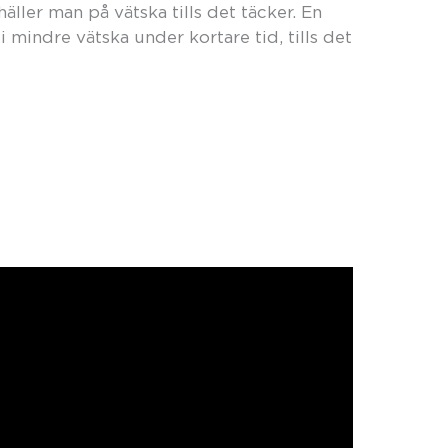
ller man på vätska tills det täcker. En
i mindre vätska under kortare tid, tills det