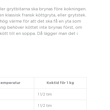
ller grytbitarna ska brynas före kokningen.
n klassisk fransk köttgryta, eller grytstek.
 hög värme för att det ska få en yta som
ng behöver köttet inte brynas först, om
kött till en soppa. Då lägger man det i
temperatur
Koktid för 1 kg
1 1/2 tim
1 1/2 tim