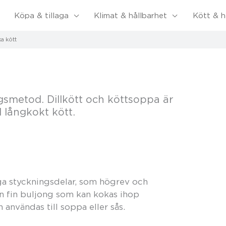
Köpa & tillaga
Klimat & hållbarhet
Kött & h
a kött
ngsmetod. Dillkött och köttsoppa är
långkokt kött.
ga styckningsdelar, som högrev och
en fin buljong som kan kokas ihop
 användas till soppa eller sås.