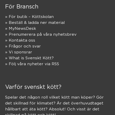
För Bransch
» För butik – Köttskolan
» Beställ & ladda ner material
» MyNewsDesk
» Prenumerera på våra nyhetsbrev
» Kontakta oss
» Frågor och svar
» Vi sponsrar
» What is Svenskt Kött?
» Följ våra nyheter via RSS
Varför svenskt kött?
Spelar det någon roll vilket kött man köper? Gör
det skillnad för klimatet? Är det överhuvudtaget
hållbart att äta kött? Absolut! Och visst är det
skillnad på kött och kött!