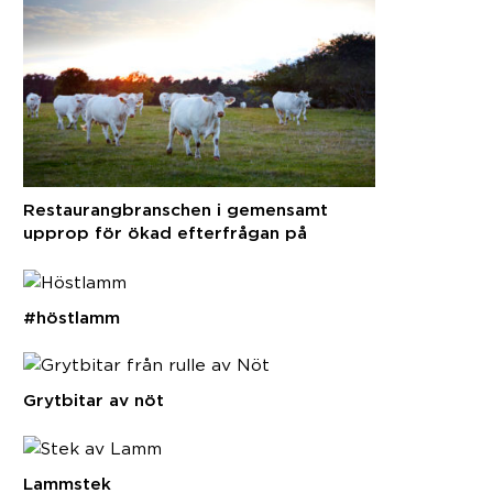
Restaurangbranschen i gemensamt
upprop för ökad efterfrågan på
svenska råvaror
#höstlamm
Grytbitar av nöt
Lammstek