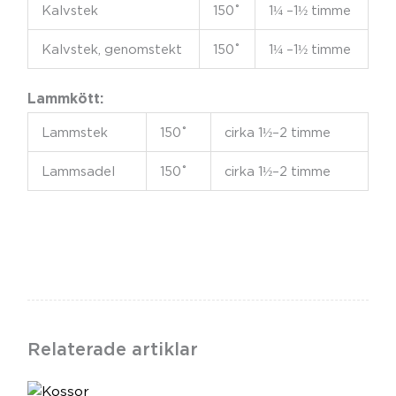
Kalvstek
150˚
1¼ –1½ timme
Kalvstek, genomstekt
150˚
1¼ –1½ timme
Lammkött:
Lammstek
150˚
cirka 1½–2 timme
Lammsadel
150˚
cirka 1½–2 timme
Relaterade artiklar