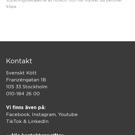
styckningsdetaljerna av nötkött och hur mycket du behöver
köpa.
Kontakt
Svenskt Kött
Franzéngatan 1B
105 33 Stockholm
010-184 26 00
Vi finns även på:
Facebook,
Instagram
,
Youtube
TikTok
&
LinkedIn