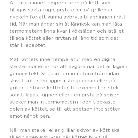
Att mäta innertemperaturen på kött som
tillagas sakta i ugn, gryta eller på grillen är
nyckeln för att kunna avbryta tillagningen i rätt
tid. När man ägnar sig åt långkok kan man låta
termometern ligga kvar i kökslådan och istället
tillaga köttet eller grytan så lång tid som det
står i receptet.
Mät köttets innertemperatur med en digital
stektermometer för att avgöra när det är lagom
genomstekt. Stick in termometern från sidan i
skivat kött som ligger i stekpannan eller på
grillen. I större köttbitar, till exempel en stek
som tillagas i ugnen eller i en gryta på spisen
sticker man in termometern i den tjockaste
delen av köttet, se till att spetsen inte stöter
emot något ben.
När man steker eller grillar skivor av kött ska
tillagningen avbrytas när köttet blivit så