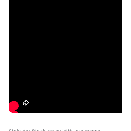
Stektider för skivor av kött i stekpanna