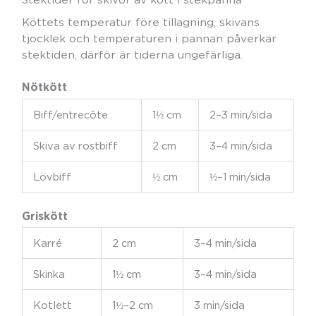
Köttets temperatur före tillagning, skivans
tjocklek och temperaturen i pannan påverkar
stektiden, därför är tiderna ungefärliga.
Nötkött
Biff/entrecôte
1½ cm
2–3 min/sida
Skiva av rostbiff
2 cm
3–4 min/sida
Lövbiff
½ cm
½–1 min/sida
Griskött
Karré
2 cm
3–4 min/sida
Skinka
1½ cm
3–4 min/sida
Kotlett
1½–2 cm
3 min/sida