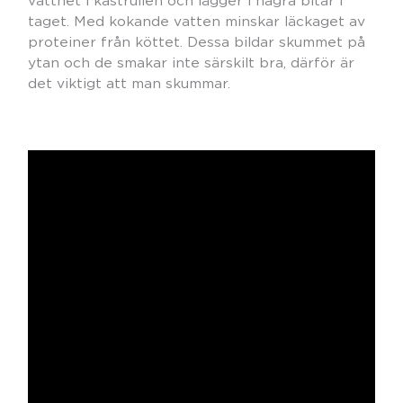
vattnet i kastrullen och lägger i några bitar i
taget. Med kokande vatten minskar läckaget av
proteiner från köttet. Dessa bildar skummet på
ytan och de smakar inte särskilt bra, därför är
det viktigt att man skummar.