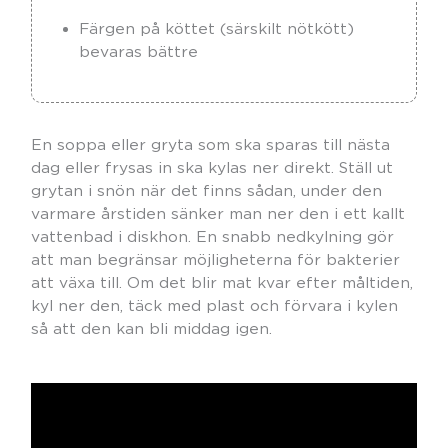
Färgen på köttet (särskilt nötkött)
bevaras bättre
En soppa eller gryta som ska sparas till nästa
dag eller frysas in ska kylas ner direkt. Ställ ut
grytan i snön när det finns sådan, under den
varmare årstiden sänker man ner den i ett kallt
vattenbad i diskhon. En snabb nedkylning gör
att man begränsar möjligheterna för bakterier
att växa till. Om det blir mat kvar efter måltiden,
kyl ner den, täck med plast och förvara i kylen
så att den kan bli middag igen.