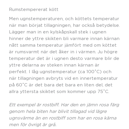
Rumstempererat kött
Men ugnstemperaturen, och köttets temperatur
när man börjat tillagningen, har också betydelse.
Lägger man in en kylskåpskall stek i ugnen
hinner de yttre skikten bli varmare innan kärnan
nått samma temperatur jämfört med om köttet
är rumsvarmt när det åker in i värmen. Ju högre
temperatur det är i ugnen desto varmare blir de
yttre delarna av steken innan kärnan är
perfekt. I låg ugnstemperatur (ca 100˚C) och
när tillagningen avbryts vid en innertemperatur
på 60˚C är det bara det bara en liten del, det
allra yttersta skiktet som kommer upp 75˚C.
Ett exempel är rostbiff. Har den en jämn rosa färg
genom hela biten har blivit tillagad vid lägre
ugnsvärme än en rostbiff som har en rosa kärna
men för övrigt är grå.