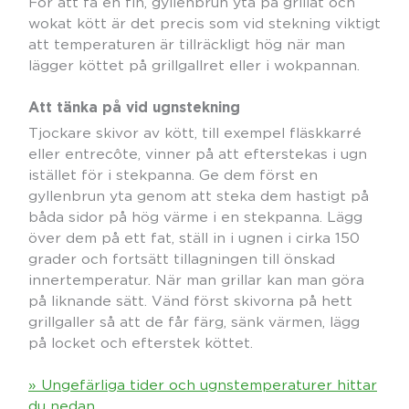
För att få en fin, gyllenbrun yta på grillat och
wokat kött är det precis som vid stekning viktigt
att temperaturen är tillräckligt hög när man
lägger köttet på grillgallret eller i wokpannan.
Att tänka på vid ugnstekning
Tjockare skivor av kött, till exempel fläskkarré
eller entrecôte, vinner på att efterstekas i ugn
istället för i stekpanna. Ge dem först en
gyllenbrun yta genom att steka dem hastigt på
båda sidor på hög värme i en stekpanna. Lägg
över dem på ett fat, ställ in i ugnen i cirka 150
grader och fortsätt tillagningen till önskad
innertemperatur. När man grillar kan man göra
på liknande sätt. Vänd först skivorna på hett
grillgaller så att de får färg, sänk värmen, lägg
på locket och efterstek köttet.
» Ungefärliga tider och ugnstemperaturer hittar
du nedan