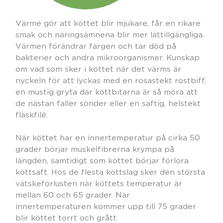
Värme gör att köttet blir mjukare, får en rikare
smak och näringsämnena blir mer lättillgängliga.
Värmen förändrar färgen och tar död på
bakterier och andra mikroorganismer. Kunskap
om vad som sker i köttet när det värms är
nyckeln för att lyckas med en rosastekt rostbiff,
en mustig gryta där köttbitarna är så möra att
de nästan faller sönder eller en saftig, helstekt
fläskfilé.
När köttet har en innertemperatur på cirka 50
grader börjar muskelfibrerna krympa på
längden, samtidigt som köttet börjar förlora
köttsaft. Hos de flesta köttslag sker den största
vätskeförlusten när köttets temperatur är
mellan 60 och 65 grader. När
innertemperaturen kommer upp till 75 grader
blir köttet torrt och grått.