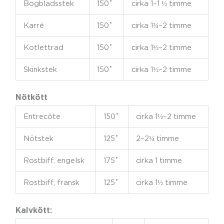
Bogbladsstek
150˚
cirka 1–1 ½ timme
Karré
150˚
cirka 1¾–2 timme
Kotlettrad
150˚
cirka 1½–2 timme
Skinkstek
150˚
cirka 1½–2 timme
Nötkött
Entrecôte
150˚
cirka 1½–2 timme
Nötstek
125˚
2–2¼ timme
Rostbiff, engelsk
175˚
cirka 1 timme
Rostbiff, fransk
125˚
cirka 1½ timme
Kalvkött: