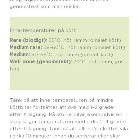
genomstekt som man önskar.
Innertemperaturer på kött
Rare (blodigt)
: 55˚C nöt, lamm (omalet kött)
Medium rare:
58–60˚C nöt, lamm (omalet kött)
Medium:
60–65˚C nöt, lamm (omalet kött)
Well done (genomstekt):
70˚C nöt, lamm, gris,
färs
Tänk på att innertemperaturen på mindre
köttbitar fortsätter att öka med 1–2 grader
efter tillagning. På större bitar, exempelvis en
stek, stiger temperaturen med cirka 2–4 grader
efter tillagning. Tänk på att alltid låta köttet vila
i cirka 10 minuter innan du serverar eller skär