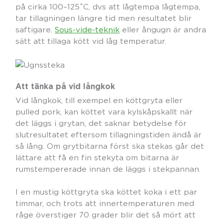
på cirka 100–125˚C, dvs att lågtempa lågtempa,
tar tillagningen längre tid men resultatet blir
saftigare.
Sous-vide-teknik
eller ångugn är andra
sätt att tillaga kött vid låg temperatur.
Att tänka på vid långkok
Vid långkok, till exempel en köttgryta eller
pulled pork, kan köttet vara kylskåpskallt när
det läggs i grytan, det saknar betydelse för
slutresultatet eftersom tillagningstiden ändå är
så lång. Om grytbitarna först ska stekas går det
lättare att få en fin stekyta om bitarna är
rumstempererade innan de läggs i stekpannan.
I en mustig köttgryta ska köttet koka i ett par
timmar, och trots att innertemperaturen med
råge överstiger 70 grader blir det så mört att