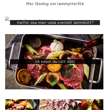
Mer läsning om
lammytterfilé
Varför ska man välja svenskt lammkött?
Så väljer du rätt kött