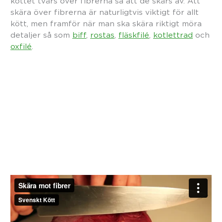
köttet tvärs över fibrerna så att de skärs av. Att
skära över fibrerna är naturligtvis viktigt för allt
kött, men framför när man ska skära riktigt möra
detaljer så som
biff
,
rostas
,
fläskfilé
,
kotlettrad
och
oxfilé
.