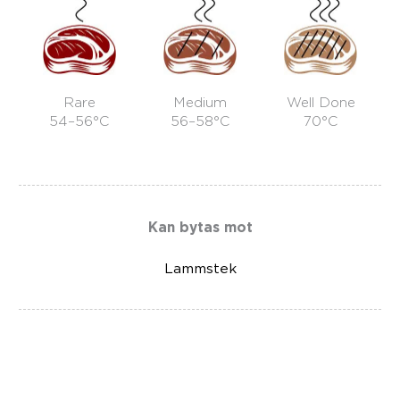
Rare
Medium
Well Done
54–56°C
56–58°C
70°C
Kan bytas mot
Lammstek