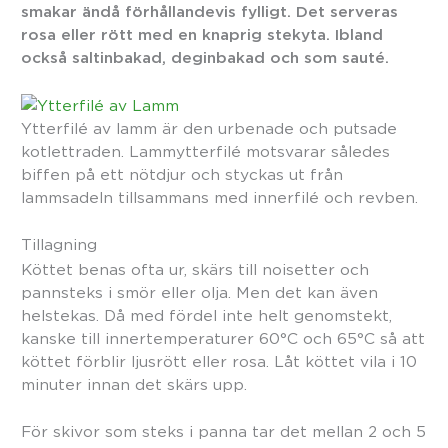
smakar ändå förhållandevis fylligt. Det serveras
rosa eller rött med en knaprig stekyta. Ibland
också saltinbakad, deginbakad och som sauté.
Ytterfilé av lamm är den urbenade och putsade
kotlettraden. Lammytterfilé motsvarar således
biffen på ett nötdjur och styckas ut från
lammsadeln tillsammans med innerfilé och revben.
Tillagning
Köttet benas ofta ur, skärs till noisetter och
pannsteks i smör eller olja. Men det kan även
helstekas. Då med fördel inte helt genomstekt,
kanske till innertemperaturer 60°C och 65°C så att
köttet förblir ljusrött eller rosa. Låt köttet vila i 10
minuter innan det skärs upp.
För skivor som steks i panna tar det mellan 2 och 5