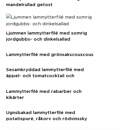
mandelrullad getost
Ljummen lammytterfilé med somrig
jordgubbs- och dinkelsallad
Lammytterfilé med grönsakscouscous
Sesamkryddad lammytterfilé med
äppel- och tomatcocktail och
tortillachips
Lammytterfilé med rabarber och
kikärter
Ugnsbakad lammytterfilé med
potatispuré, råkorv och rödvinssky