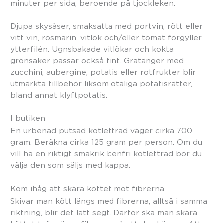
minuter per sida, beroende på tjockleken.
Djupa skysåser, smaksatta med portvin, rött eller
vitt vin, rosmarin, vitlök och/eller tomat förgyller
ytterfilén. Ugnsbakade vitlökar och kokta
grönsaker passar också fint. Gratänger med
zucchini, aubergine, potatis eller rotfrukter blir
utmärkta tillbehör liksom otaliga potatisrätter,
bland annat klyftpotatis.
I butiken
En urbenad putsad kotlettrad väger cirka 700
gram. Beräkna cirka 125 gram per person. Om du
vill ha en riktigt smakrik benfri kotlettrad bör du
välja den som säljs med kappa.
Kom ihåg att skära köttet mot fibrerna
Skivar man kött längs med fibrerna, alltså i samma
riktning, blir det lätt segt. Därför ska man skära