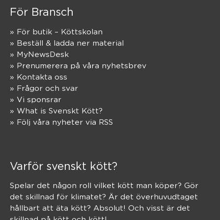
För Bransch
» För butik – Köttskolan
» Beställ & ladda ner material
» MyNewsDesk
» Prenumerera på våra nyhetsbrev
» Kontakta oss
» Frågor och svar
» Vi sponsrar
» What is Svenskt Kött?
» Följ våra nyheter via RSS
Varför svenskt kött?
Spelar det någon roll vilket kött man köper? Gör
det skillnad för klimatet? Är det överhuvudtaget
hållbart att äta kött? Absolut! Och visst är det
skillnad på kött och kött!