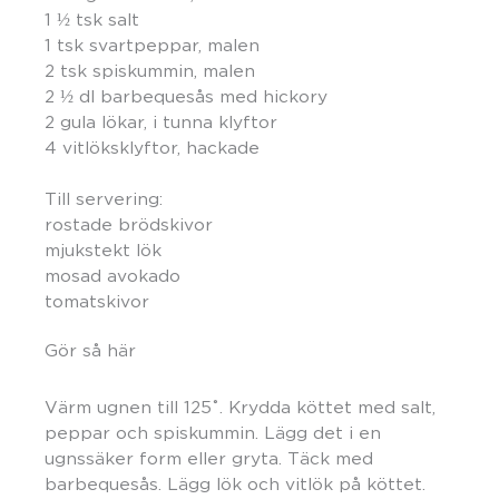
1 ½ tsk salt
1 tsk svartpeppar, malen
2 tsk spiskummin, malen
2 ½ dl barbequesås med hickory
2 gula lökar, i tunna klyftor
4 vitlöksklyftor, hackade
Till servering:
rostade brödskivor
mjukstekt lök
mosad avokado
tomatskivor
Gör så här
Värm ugnen till 125˚. Krydda köttet med salt,
peppar och spiskummin. Lägg det i en
ugnssäker form eller gryta. Täck med
barbequesås. Lägg lök och vitlök på köttet.