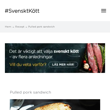
Hu
Hem
Recept
Pulled pork sandwich
Pulled pork sandwich