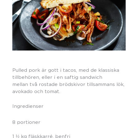
Pulled pork är gott i tacos, med de klassiska
tillbehören, eller i en saftig sandwich
mellan två rostade brödskivor tillsammans lök,
avokado och tomat.
Ingredienser
8 portioner
1 ½ kg fläskkarré, benfri