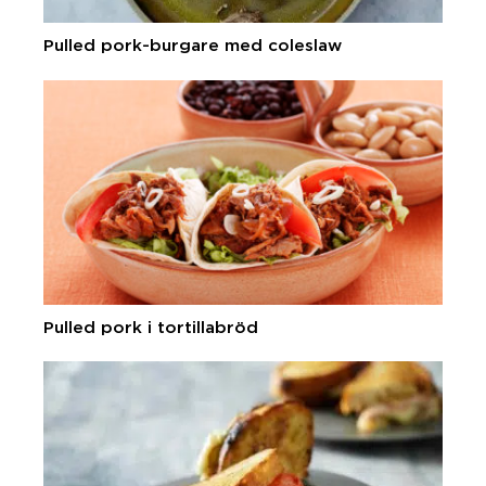
Pulled pork-burgare med coleslaw
Pulled pork i tortillabröd