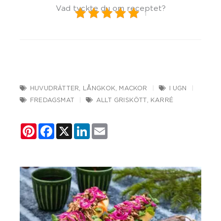
Vad tyckte du om receptet?
1
HUVUDRÄTTER
,
LÅNGKOK
,
MACKOR
I UGN
FREDAGSMAT
ALLT GRISKÖTT
,
KARRÉ
Pinterest
Facebook
X
LinkedIn
Email