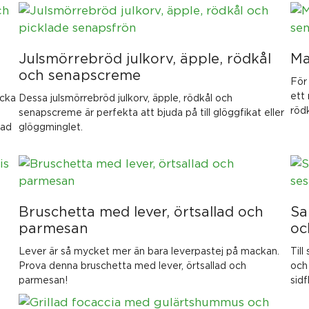
Julsmörrebröd julkorv, äpple, rödkål
Ma
och senapscreme
För
ett
acka
Dessa julsmörrebröd julkorv, äpple, rödkål och
röd
senapscreme är perfekta att bjuda på till glöggfikat eller
lad
glöggminglet.
Bruschetta med lever, örtsallad och
Sa
parmesan
oc
Lever är så mycket mer än bara leverpastej på mackan.
Til
Prova denna bruschetta med lever, örtsallad och
och
parmesan!
sid