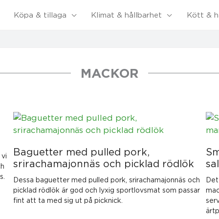
Köpa & tillaga
Klimat & hållbarhet
Kött & h
MACKOR
Baguetter med pulled pork,
Sm
 vi
srirachamajonnäs och picklad rödlök
sa
ch
s.
Dessa baguetter med pulled pork, srirachamajonnäs och
Det
picklad rödlök är god och lyxig sportlovsmat som passar
mac
fint att ta med sig ut på picknick.
ser
ärtp