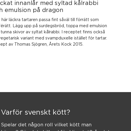
ckat innanlår med syltad kålrabbi
h emulsion på dragon
här läckra tartaren passa fint såväl till förrätt som
férätt. Lägg upp på surdegsbröd, toppa med emulsion
tunna skivor av syltat kålrabbi. I receptet finns också
egetarisk variant med svampduxelle istället för tartar.
ept av Thomas Sjögren, Årets Kock 2015.
Varför svenskt kött?
Spelar det någon roll vilket kött man