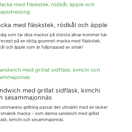
cka med fläskstek, rödkål och äpple
 dig som tar dina mackor på största allvar kommer här
 recept på en riktig gourmet-macka med fläskstek,
kål och äpple som är fullproppad av smak!
ndwich med grillat sidfläsk, kimchi
h sesammajonnäs
l sommarens grillning passar det utmärkt med en läcker
 smakrik macka – som denna sandwich med grillat
fläsk, kimchi och sesammajonnäs.