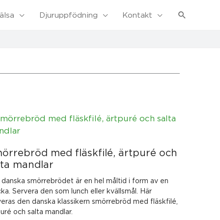
Sök
älsa
Djuruppfödning
Kontakt
örrebröd med fläskfilé, ärtpuré och
lta mandlar
 danska smörrebrödet är en hel måltid i form av en
ka. Servera den som lunch eller kvällsmål. Här
veras den danska klassikern smörrebröd med fläskfilé,
uré och salta mandlar.