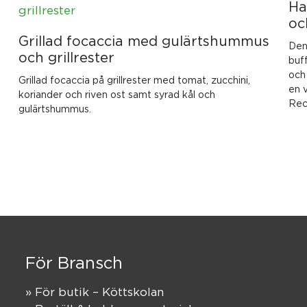
Ha
oc
Grillad focaccia med gulärtshummus
Den 
och grillrester
buf
och 
Grillad focaccia på grillrester med tomat, zucchini,
en v
koriander och riven ost samt syrad kål och
Rec
gulärtshummus.
För Bransch
» För butik – Köttskolan