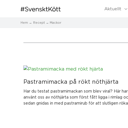
Aktuellt
Hem
Recept
Mackor
Sida
Sida
Sida
Sida
Pastramimacka på rökt nöthjärta
Har du testat pastramimackan som blev viral? Här har
använt oss av nöthjärta som först fått ligga i rimlag o
sedan gnidas in med pastramirub för att slutligen röka