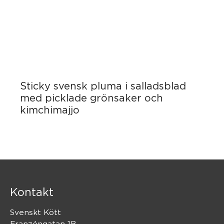
Sticky svensk pluma i salladsblad
med picklade grönsaker och
kimchimajjo
Kontakt
Svenskt Kött
Franzéngatan 1B