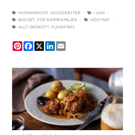
HUSMANSKOST
,
HUVUDRÄTTER
I UGN
BUDGET
,
FÖR BARNFAMILJER
HÖSTMAT
ALLT GRISKÖTT
,
FLÄSKFÄRS
Pinterest
Facebook
X
LinkedIn
Email