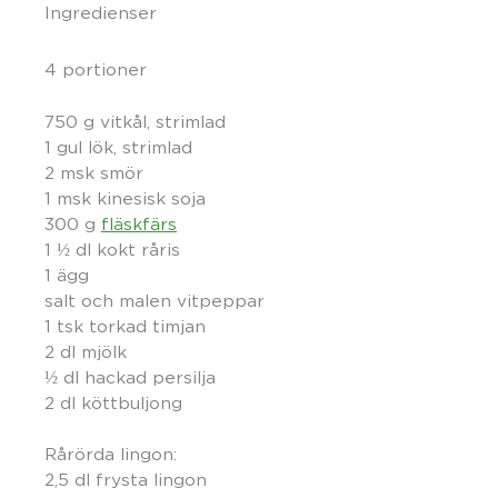
Ingredienser
4 portioner
750 g vitkål, strimlad
1 gul lök, strimlad
2 msk smör
1 msk kinesisk soja
300 g
fläskfärs
1 ½ dl kokt råris
1 ägg
salt och malen vitpeppar
1 tsk torkad timjan
2 dl mjölk
½ dl hackad persilja
2 dl köttbuljong
Rårörda lingon:
2,5 dl frysta lingon