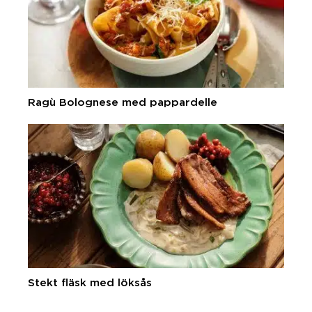
Ragù Bolognese med pappardelle
Stekt fläsk med löksås