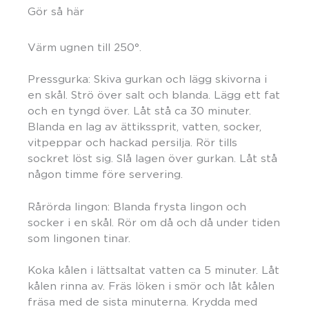
Gör så här
Värm ugnen till 250°.
Pressgurka:
Skiva gurkan
och
l
ägg
skivorna
i
en skål. Strö över salt och blanda. Lägg ett fat
och en tyngd över. Låt stå ca 30 minuter.
Blanda en lag av ättikssprit, vatten, socker,
vitpeppar och hackad persilja. Rör tills
sockret löst sig. Slå lagen över gurkan. Låt stå
någon timme före servering.
Rårörda lingon:
Blanda frysta lingon och
socker i en skål. Rör om då och då under tiden
som lingonen tinar.
Koka kålen i lättsaltat vatten ca 5 minuter. Låt
kålen rinna av. Fräs löken i smör och låt kålen
fräsa med de sista minuterna. Krydda med