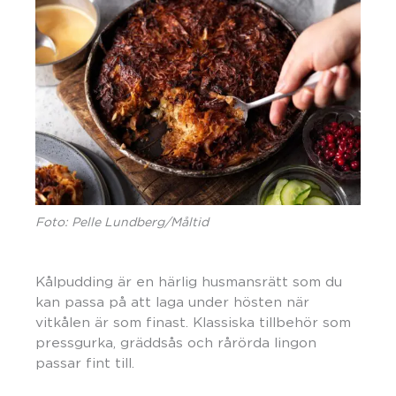
Foto: Pelle Lundberg/Måltid
Kålpudding är en härlig husmansrätt som du
kan passa på att laga under hösten när
vitkålen är som finast. Klassiska tillbehör som
pressgurka, gräddsås och rårörda lingon
passar fint till.