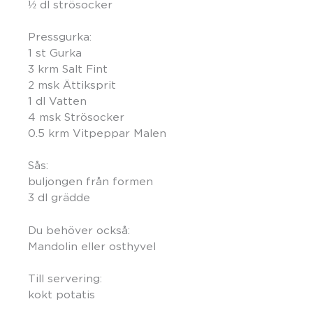
½ dl strösocker
Pressgurka:
1
st
Gurka
3 krm Salt Fint
2 msk Ättiksprit
1 dl Vatten
4 msk Strösocker
0.5 krm Vitpeppar Malen
Sås:
buljongen från formen
3 dl grädde
Du behöver också:
Mandolin eller osthyvel
Till servering:
kokt potatis