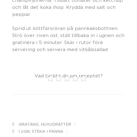
champinjonerna. Tillsätt tomater och ketchup
och låt det koka ihop. Krydda med salt och
peppar.
Sprid ut köttfärsröran på pannkaksbottnen.
Strö över riven ost, ställ tillbaka in i ugnen och
gratinera i 5 minuter. Skär i rutor före
servering och servera med vitkålssallad.
Vad tyckte du om receptet?
GRATÄNG
,
HUVUDRÄTTER
I UGN
,
STEKA I PANNA