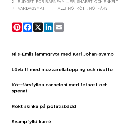
BUDGET
,
FÖR BARNFAMILJER
,
SNABBT OCH ENKELT
VARDAGSMAT
ALLT NÖTKÖTT
,
NÖTFÄRS
Pinterest
Facebook
X
LinkedIn
Email
Nils-Emils lammgryta med Karl Johan-svamp
Lövbiff med mozzarellatopping och risotto
Köttfärsfyllda canneloni med fetaost och
spenat
Rökt skinka på potatisbädd
Svampfylld karré