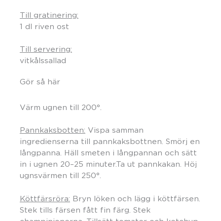
Till gratinering:
1 dl riven ost
Till servering:
vitkålssallad
Gör så här
Värm ugnen till 200°.
Pannkaksbotten:
Vispa samman
ingredienserna till pannkaksbottnen. Smörj en
långpanna. Häll smeten i långpannan och sätt
in i ugnen 20–25 minuter.Ta ut pannkakan. Höj
ugnsvärmen till 250°.
Köttfärsröra:
Bryn löken och lägg i köttfärsen.
Stek tills färsen fått fin färg. Stek