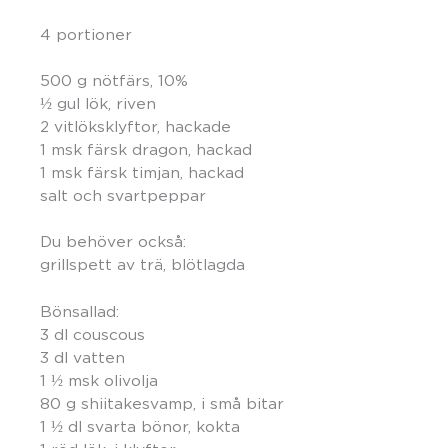
4 portioner
500 g nötfärs, 10%
½ gul lök, riven
2 vitlöksklyftor, hackade
1 msk färsk dragon, hackad
1 msk färsk timjan, hackad
salt och svartpeppar
Du behöver också:
grillspett av trä, blötlagda
Bönsallad:
3 dl couscous
3 dl vatten
1 ½ msk olivolja
80 g shiitakesvamp, i små bitar
1 ½ dl svarta bönor, kokta