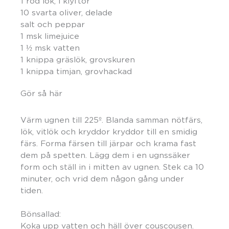
1 röd lök, i klyftor
10 svarta oliver, delade
salt och peppar
1 msk limejuice
1 ½ msk vatten
1 knippa gräslök, grovskuren
1 knippa timjan, grovhackad
Gör så här
Värm ugnen till 225º. Blanda samman nötfärs,
lök, vitlök och kryddor kryddor till en smidig
färs. Forma färsen till järpar och krama fast
dem på spetten. Lägg dem i en ugnssäker
form och ställ in i mitten av ugnen. Stek ca 10
minuter, och vrid dem någon gång under
tiden.
Bönsallad:
Koka upp vatten och häll över couscousen.