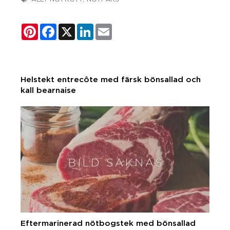
Pinterest
Facebook
X
LinkedIn
Email
Helstekt entrecôte med färsk bönsallad och
kall bearnaise
Eftermarinerad nötbogstek med bönsallad