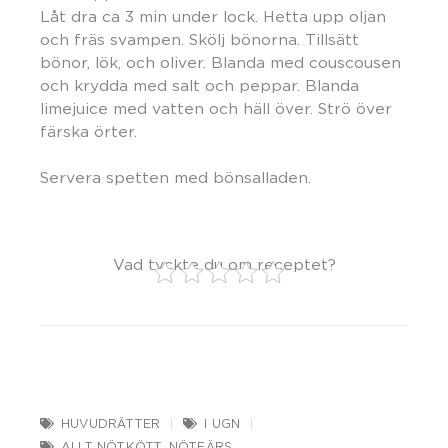
Låt dra ca 3 min under lock. Hetta upp oljan
och fräs svampen. Skölj bönorna. Tillsätt
bönor, lök, och oliver. Blanda med couscousen
och krydda med salt och peppar. Blanda
limejuice med vatten och häll över. Strö över
färska örter.
Servera spetten med bönsalladen.
Vad tyckte du om receptet?
HUVUDRÄTTER
I UGN
ALLT NÖTKÖTT
,
NÖTFÄRS