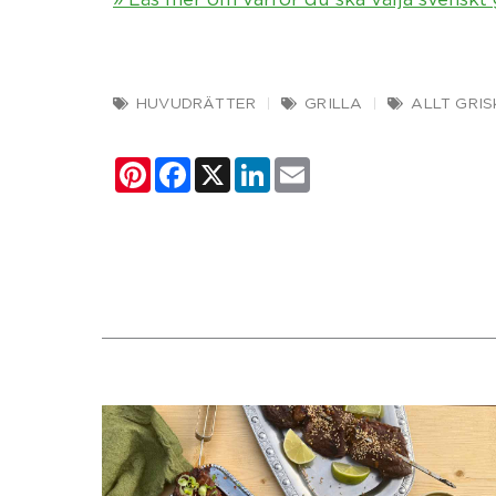
HUVUDRÄTTER
GRILLA
ALLT GRI
Pinterest
Facebook
X
LinkedIn
Email