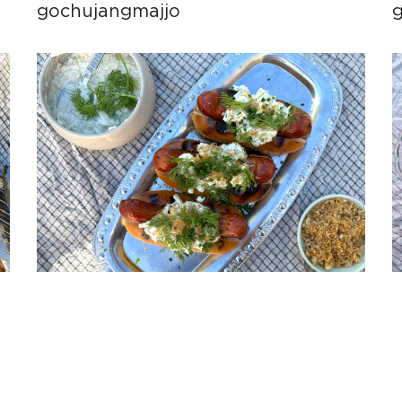
gochujangmajjo
g