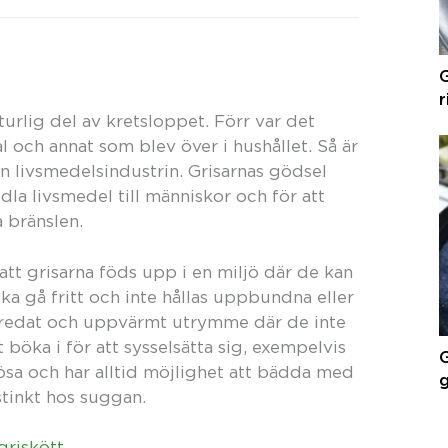
G
r
naturlig del av kretsloppet. Förr var det
al och annat som blev över i hushållet. Så är
n livsmedelsindustrin. Grisarnas gödsel
odla livsmedel till människor och för att
 bränslen.
tt grisarna föds upp i en miljö där de kan
a gå fritt och inte hållas uppbundna eller
 fredat och uppvärmt utrymme där de inte
t böka i för att sysselsätta sig, exempelvis
G
lösa och har alltid möjlighet att bädda med
g
nstinkt hos suggan.
griskött