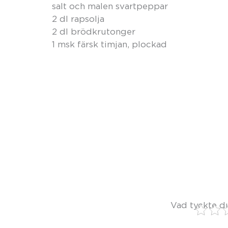
salt och malen svartpeppar
2 dl rapsolja
2 dl brödkrutonger
1 msk färsk timjan, plockad
Vad tyckte d