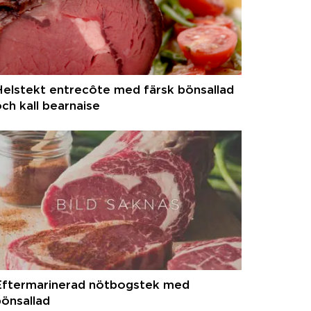
elstekt entrecôte med färsk bönsallad
ch kall bearnaise
Eftermarinerad nötbogstek med
önsallad