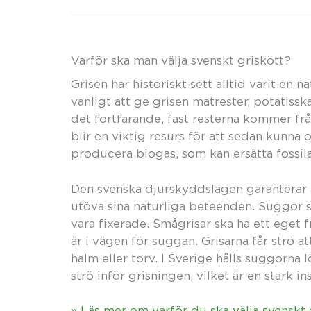
Varför ska man välja svenskt griskött?
Grisen har historiskt sett alltid varit en 
vanligt att ge grisen matrester, potatissk
det fortfarande, fast resterna kommer frå
blir en viktig resurs för att sedan kunna 
producera biogas, som kan ersätta fossila
Den svenska djurskyddslagen garanterar a
utöva sina naturliga beteenden. Suggor sk
vara fixerade. Smågrisar ska ha ett eget
är i vägen för suggan. Grisarna får strö at
halm eller torv. I Sverige hålls suggorna 
strö inför grisningen, vilket är en stark i
» Läs mer om varför du ska välja svenskt 