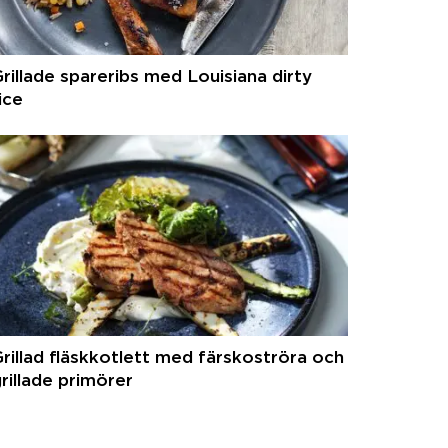
rillade spareribs med Louisiana dirty
ice
rillad fläskkotlett med färskoströra och
rillade primörer