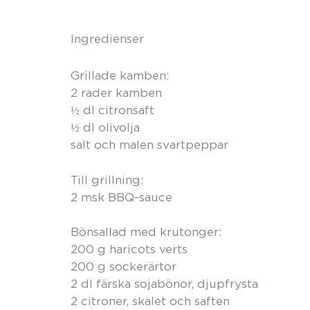
Ingredienser
Grillade kamben:
2 rader kamben
½ dl citronsaft
½ dl olivolja
salt och malen svartpeppar
Till grillning:
2 msk BBQ-sauce
Bönsallad med krutonger:
200 g haricots verts
200 g sockerärtor
2 dl färska sojabönor, djupfrysta
2 citroner, skalet och saften