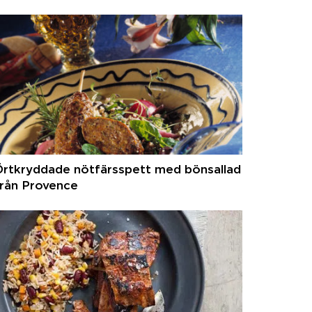
Örtkryddade nötfärsspett med bönsallad
från Provence