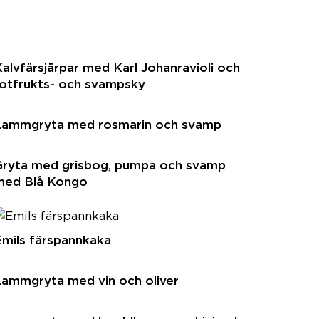
alvfärsjärpar med Karl Johanravioli och
rotfrukts- och svampsky
Lammgryta med rosmarin och svamp
Gryta med grisbog, pumpa och svamp
med Blå Kongo
mils färspannkaka
Lammgryta med vin och oliver