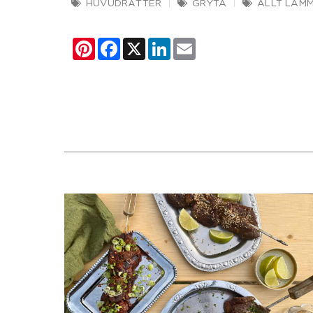
HUVUDRÄTTER
GRYTA
ALLT LAM
Pinterest
Facebook
X
LinkedIn
Email