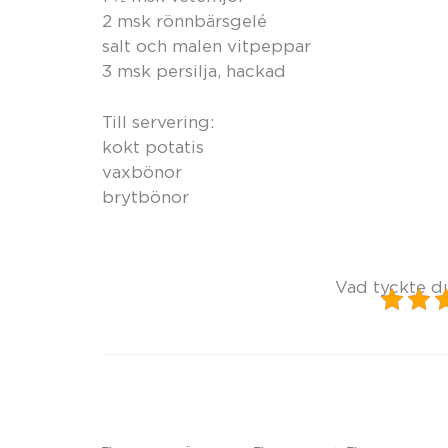
2 msk rönnbärsgelé
salt och malen vitpeppar
3 msk persilja, hackad
Till servering:
kokt potatis
vaxbönor
brytbönor
Vad tyckte d