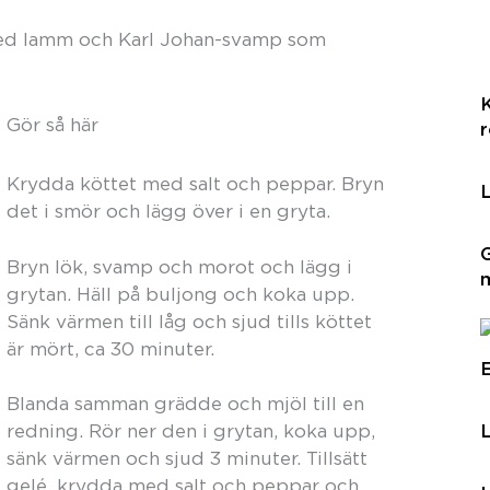
a med lamm och Karl Johan-svamp som
.
K
Gör så här
Krydda köttet med salt och peppar. Bryn
det i smör och lägg över i en gryta.
Bryn lök, svamp och morot och lägg i
grytan. Häll på buljong och koka upp.
Sänk värmen till låg och sjud tills köttet
är mört, ca 30 minuter.
E
Blanda samman grädde och mjöl till en
redning. Rör ner den i grytan, koka upp,
sänk värmen och sjud 3 minuter. Tillsätt
gelé, krydda med salt och peppar och