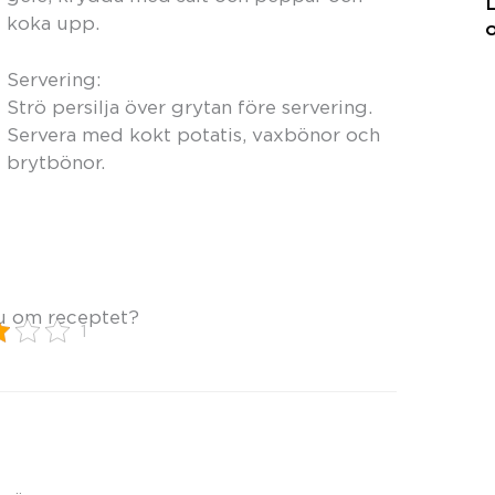
koka upp.
o
Servering:
Strö persilja över grytan före servering.
Servera med kokt potatis, vaxbönor och
brytbönor.
u om receptet?
1