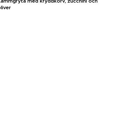
Lammgryta med kryddkorv, zucchini och
liver