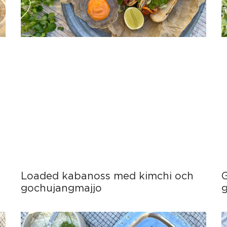
Loaded kabanoss med kimchi och
gochujangmajjo
g