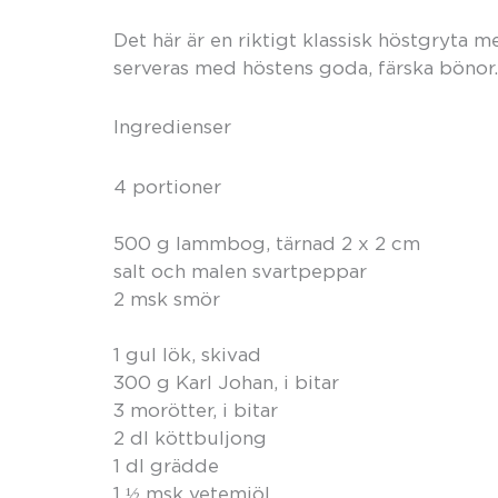
Det här är en riktigt klassisk höstgryt
serveras med höstens goda, färska bönor
Ingredienser
4 portioner
500 g lammbog, tärnad 2 x 2 cm
salt och malen svartpeppar
2 msk smör
1 gul lök, skivad
300 g Karl Johan, i bitar
3 morötter, i bitar
2 dl köttbuljong
1 dl grädde
1 ½ msk vetemjöl