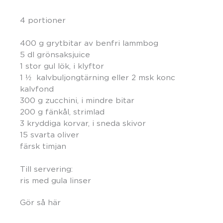
4 portioner
400 g grytbitar av benfri lammbog
5 dl grönsaksjuice
1 stor gul lök, i klyftor
1 ½ kalvbuljongtärning eller 2 msk konc
kalvfond
300 g zucchini, i mindre bitar
200 g fänkål, strimlad
3 kryddiga korvar, i sneda skivor
15 svarta oliver
färsk timjan
Till servering:
ris med gula linser
Gör så här