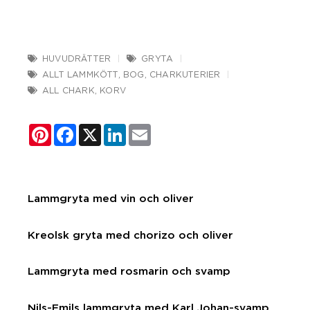
HUVUDRÄTTER
GRYTA
ALLT LAMMKÖTT
,
BOG
,
CHARKUTERIER
ALL CHARK
,
KORV
Pinterest
Facebook
X
LinkedIn
Email
Lammgryta med vin och oliver
Kreolsk gryta med chorizo och oliver
Lammgryta med rosmarin och svamp
Nils-Emils lammgryta med Karl Johan-svamp