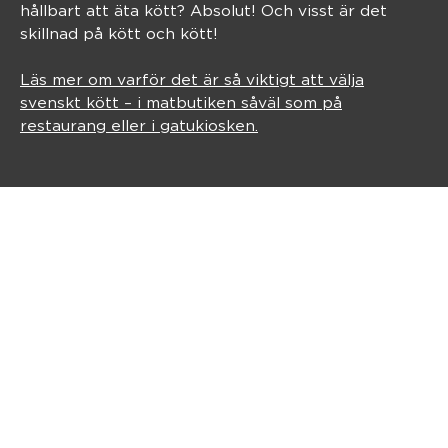
hållbart att äta kött? Absolut! Och visst är det
skillnad på kött och kött!
Läs mer om varför det är så viktigt att välja
svenskt kött – i matbutiken såväl som på
restaurang eller i gatukiosken.