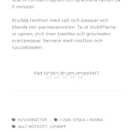
5 minuter.
Krydda risotton med salt och peppar och
blanda ner parmesanosten. Ta ut lövbiffarna
ur ugnen, strö över basilika och grovmalen
svartpeppar. Servera med risotton och
rucolabladen.
Vad tyckte du om receptet?
HUVUDRÄTTER
I UGN
,
STEKA I PANNA
ALLT NÖTKÖTT
,
LÖVBIFF