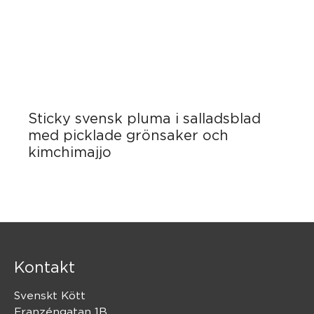
Sticky svensk pluma i salladsblad
med picklade grönsaker och
kimchimajjo
Kontakt
Svenskt Kött
Franzéngatan 1B