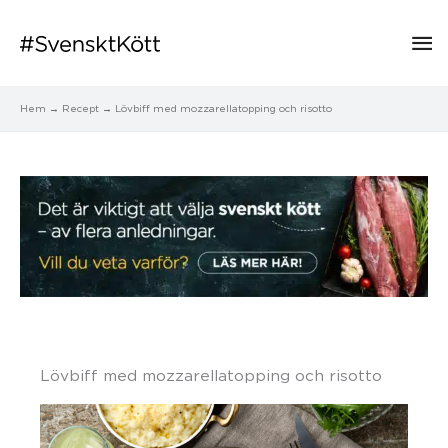
Hu
Hem
Recept
Lövbiff med mozzarellatopping och risotto
Lövbiff med mozzarellatopping och risotto