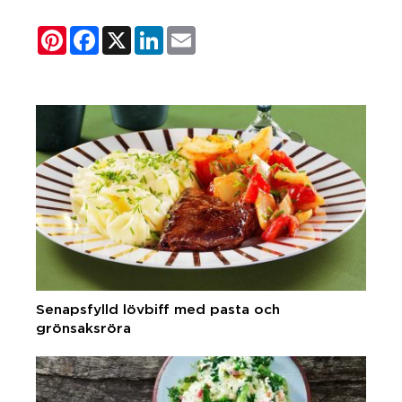
Pinterest
Facebook
X
LinkedIn
Email
Senapsfylld lövbiff med pasta och
grönsaksröra