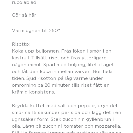
rucolablad
Gör så här
Värm ugnen till 250°.
Risotto:
Koka upp buljongen. Fräs löken i smör i en
kastrull. Tillsätt riset och fräs ytterligare
någon minut. Späd med buljong, litet i taget
och låt den koka in mellan varven. Rör hela
tiden. Sjud risotton på låg värme under
omrörning ca 20 minuter tills riset fått en
krämig konsistens.
Krydda köttet med salt och peppar, bryn det i
smör ca 15 sekunder per sida och lägg det i en
ugnssäker form. Stek zucchinin gyllenbrun i
olja. Lägg på zucchini, tomater och mozzarella.
Ställ in formen i ugnen och gratinera rätten ca