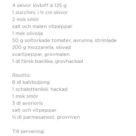
4 skivor lövbiff à 125 g
1 zucchini, i ½ cm skivor
2 msk smör
salt och malen vitpeppar
1 msk olivolja
50 g soltorkade tomater, avrunna, strimlade
200 g mozzarella, skivad
svartpeppar, grovmalen
1 dl färsk basilika, grovhackad
Risotto:
8 dl kalvbuljong
1 schalottenlök, hackad
1 msk smör
3 dl avorioris
salt och vitpeppar
½ dl parmesanost, grovriven
Till servering: